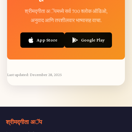
श्रीमद्गीता अॅपमध्ये सर्व 700 श्लोक ऑडिओ,
अनुवाद आणि तपशीलवार भाष्यासह वाचा.
App Store
Google Play
Last updated:
December 28, 2025
श्रीमद्गीता अॅप