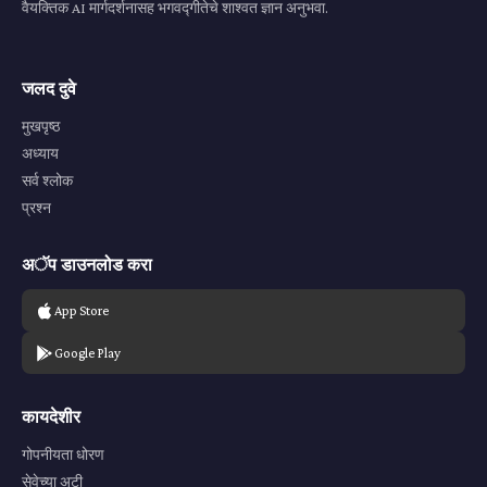
वैयक्तिक AI मार्गदर्शनासह भगवद्गीतेचे शाश्वत ज्ञान अनुभवा.
जलद दुवे
मुखपृष्ठ
अध्याय
सर्व श्लोक
प्रश्न
अॅप डाउनलोड करा
App Store
Google Play
कायदेशीर
गोपनीयता धोरण
सेवेच्या अटी