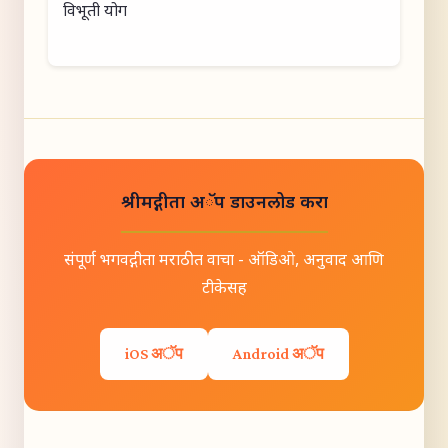
विभूती योग
श्रीमद्गीता अॅप डाउनलोड करा
संपूर्ण भगवद्गीता मराठीत वाचा - ऑडिओ, अनुवाद आणि
टीकेसह
iOS अॅप
Android अॅप