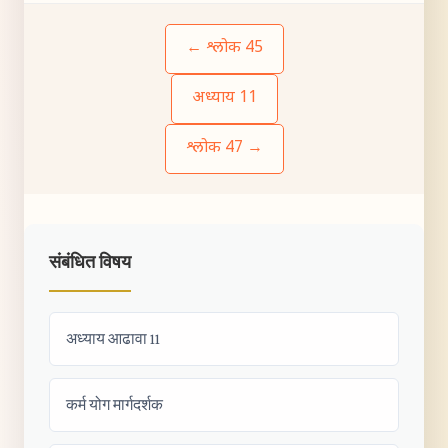
← श्लोक 45
अध्याय 11
श्लोक 47 →
संबंधित विषय
अध्याय आढावा 11
कर्म योग मार्गदर्शक