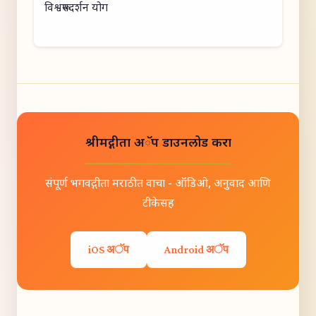
विश्वरूपदर्शन योग
श्रीमद्गीता अॅप डाउनलोड करा
संपूर्ण भगवद्गीता मराठीत वाचा - ऑडिओ, अनुवाद आणि
टीकेसह
iOS अॅप
Android अॅप