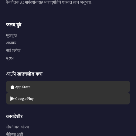
वैयक्तिक AI मार्गदर्शनासह भगवद्गीतेचे शाश्वत ज्ञान अनुभवा.
जलद दुवे
मुखपृष्ठ
अध्याय
सर्व श्लोक
प्रश्न
अॅप डाउनलोड करा
App Store
Google Play
कायदेशीर
गोपनीयता धोरण
सेवेच्या अटी