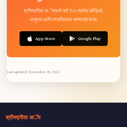
श्रीमद्गीता अॅपमध्ये सर्व 700 श्लोक ऑडिओ,
अनुवाद आणि तपशीलवार भाष्यासह वाचा.
App Store
Google Play
Last updated:
December 28, 2025
श्रीमद्गीता अॅप