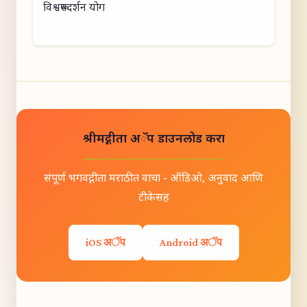
विश्वरूपदर्शन योग
श्रीमद्गीता अॅप डाउनलोड करा
संपूर्ण भगवद्गीता मराठीत वाचा - ऑडिओ, अनुवाद आणि
टीकेसह
iOS अॅप
Android अॅप