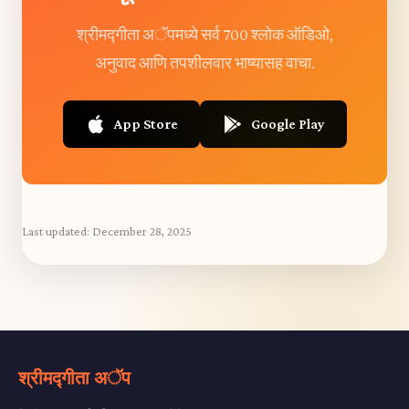
श्रीमद्गीता अॅपमध्ये सर्व 700 श्लोक ऑडिओ,
अनुवाद आणि तपशीलवार भाष्यासह वाचा.
App Store
Google Play
Last updated:
December 28, 2025
श्रीमद्गीता अॅप