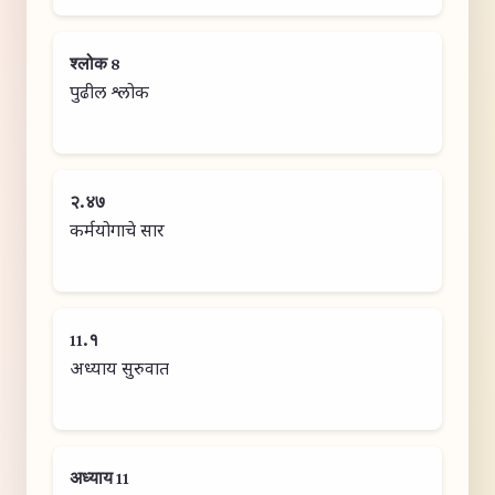
श्लोक 8
पुढील श्लोक
२.४७
कर्मयोगाचे सार
11.१
अध्याय सुरुवात
अध्याय 11