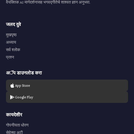
वैयक्तिक AI मार्गदर्शनासह भगवद्गीतेचे शाश्वत ज्ञान अनुभवा.
जलद दुवे
मुखपृष्ठ
अध्याय
सर्व श्लोक
प्रश्न
अॅप डाउनलोड करा
App Store
Google Play
कायदेशीर
गोपनीयता धोरण
सेवेच्या अटी