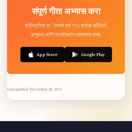
संपूर्ण गीता अभ्यास करा
श्रीमद्गीता अॅपमध्ये सर्व 700 श्लोक ऑडिओ,
अनुवाद आणि तपशीलवार भाष्यासह वाचा.
App Store
Google Play
Last updated:
December 28, 2025