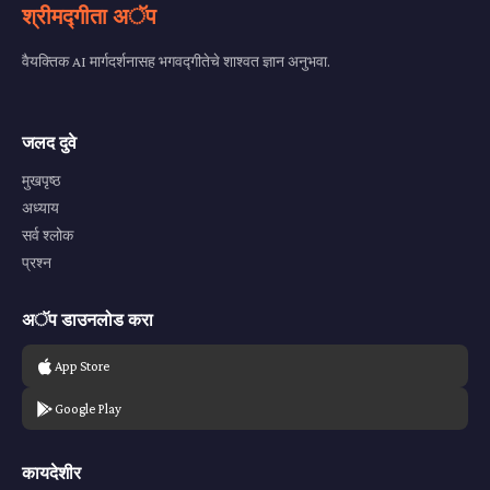
श्रीमद्गीता अॅप
वैयक्तिक AI मार्गदर्शनासह भगवद्गीतेचे शाश्वत ज्ञान अनुभवा.
जलद दुवे
मुखपृष्ठ
अध्याय
सर्व श्लोक
प्रश्न
अॅप डाउनलोड करा
App Store
Google Play
कायदेशीर