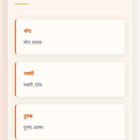
योग:
योग, एकता
भक्ती:
भक्ती, प्रेम
पुरुष:
पुरुष, आत्मा