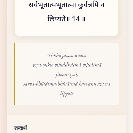
सर्वभूतात्मभूतात्मा कुर्वन्नपि न
लिप्यते॥ 14 ॥
śrī-bhagavān uvāca
yoga-yukto viśuddhātmā vijitātmā
jitendriyaḥ
sarva-bhūtātma-bhūtātmā kurvann api na
lipyate
शब्दार्थ