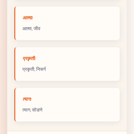
आत्मा:
आत्मा, जीव
प्रकृती:
प्रकृती, निसर्ग
त्याग:
त्याग, सोडणे