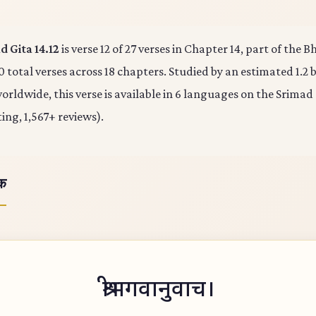
 Gita 14.12
is verse 12 of 27 verses in Chapter 14, part of the
0 total verses across 18 chapters. Studied by an estimated 1.2 b
rldwide, this verse is available in 6 languages on the Srimad
ting, 1,567+ reviews).
ोक
श्रीभगवानुवाच।