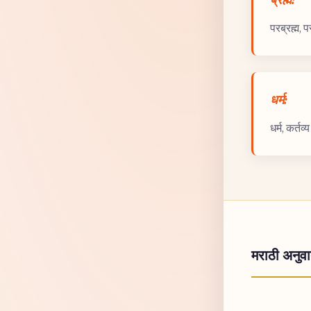
परब्रह्म, प
धर्म:
धर्म, कर्तव्य
मराठी अनुव