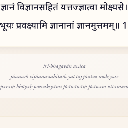
ज्ञानं विज्ञानसहितं यत्तज्ज्ञात्वा मोक्ष्यसे।
भूयः प्रवक्ष्यामि ज्ञानानां ज्ञानमुत्तमम्॥
śrī-bhagavān uvāca
jñānaṁ vijñāna-sahitaṁ yat taj jñātvā mokṣyase
paraṁ bhūyaḥ pravakṣyāmi jñānānāṁ jñānam uttama