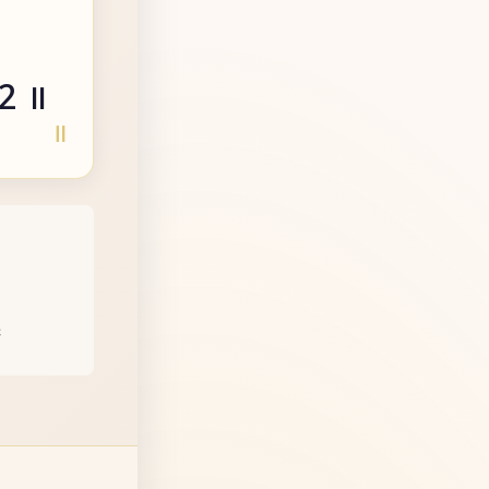
 12 ॥
m