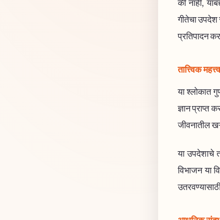
की नाही, याबद
गीतेचा उपदेश 
प्रतिपादन कर
तात्त्विक महत्त्
या श्लोकात गुण
ज्ञान प्राप्त
जीवनातील खऱ्य
या उपदेशाचे त
विभाजन या विष
उतरवण्यासाठी