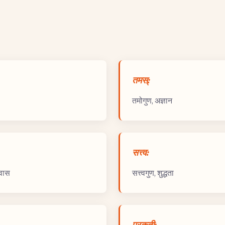
तमस्:
तमोगुण, अज्ञान
सत्त्व:
श्वास
सत्त्वगुण, शुद्धता
प्रकृती: