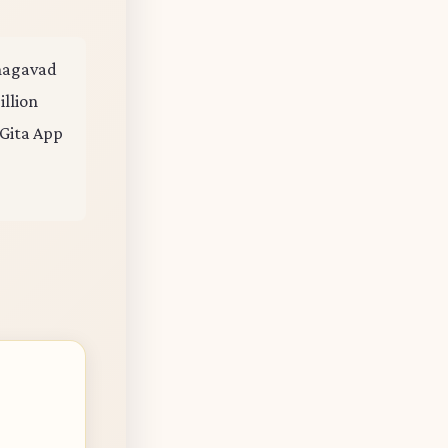
 Bhagavad
illion
 Gita App