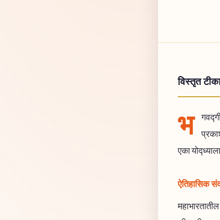
विस्तृत टीक
भ
गवद्गी
प्रका
एका योद्ध्याल
ऐतिहासिक संदर
महाभारतातील कु