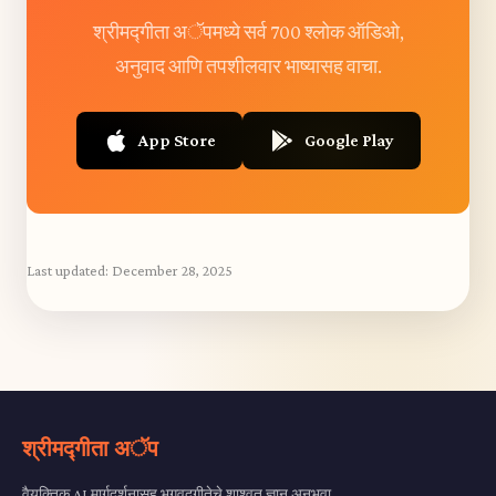
श्रीमद्गीता अॅपमध्ये सर्व 700 श्लोक ऑडिओ,
अनुवाद आणि तपशीलवार भाष्यासह वाचा.
App Store
Google Play
Last updated:
December 28, 2025
श्रीमद्गीता अॅप
वैयक्तिक AI मार्गदर्शनासह भगवद्गीतेचे शाश्वत ज्ञान अनुभवा.