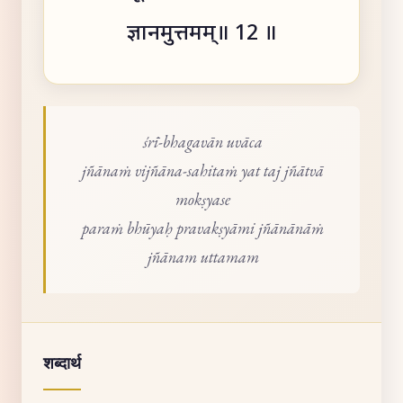
ज्ञानमुत्तमम्॥ 12 ॥
śrī-bhagavān uvāca
jñānaṁ vijñāna-sahitaṁ yat taj jñātvā
mokṣyase
paraṁ bhūyaḥ pravakṣyāmi jñānānāṁ
jñānam uttamam
शब्दार्थ