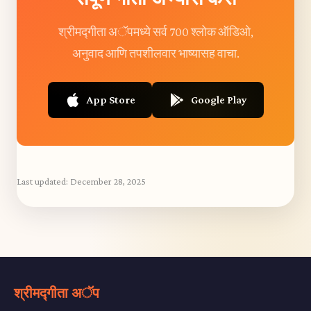
श्रीमद्गीता अॅपमध्ये सर्व 700 श्लोक ऑडिओ,
अनुवाद आणि तपशीलवार भाष्यासह वाचा.
App Store
Google Play
Last updated:
December 28, 2025
श्रीमद्गीता अॅप