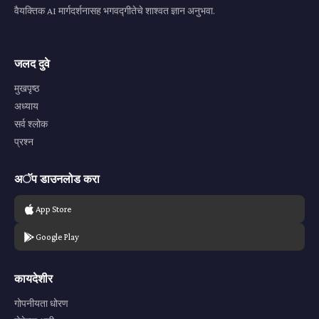
वैयक्तिक AI मार्गदर्शनासह भगवद्गीतेचे शाश्वत ज्ञान अनुभवा.
जलद दुवे
मुखपृष्ठ
अध्याय
सर्व श्लोक
प्रश्न
अॅप डाउनलोड करा
App Store
Google Play
कायदेशीर
गोपनीयता धोरण