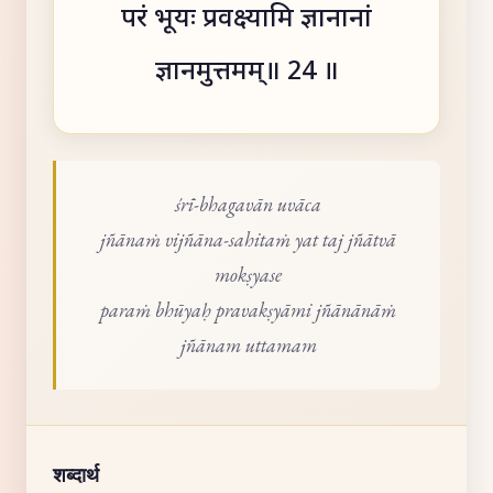
परं भूयः प्रवक्ष्यामि ज्ञानानां
ज्ञानमुत्तमम्॥ 24 ॥
śrī-bhagavān uvāca
jñānaṁ vijñāna-sahitaṁ yat taj jñātvā
mokṣyase
paraṁ bhūyaḥ pravakṣyāmi jñānānāṁ
jñānam uttamam
शब्दार्थ