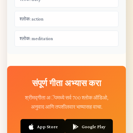
श्लोक: action
श्लोक: meditation
संपूर्ण गीता अभ्यास करा
श्रीमद्गीता अॅपमध्ये सर्व 700 श्लोक ऑडिओ,
अनुवाद आणि तपशीलवार भाष्यासह वाचा.
App Store
Google Play