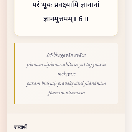
परं भूयः प्रवक्ष्यामि ज्ञानानां
ज्ञानमुत्तमम्॥ 6 ॥
śrī-bhagavān uvāca
jñānaṁ vijñāna-sahitaṁ yat taj jñātvā
mokṣyase
paraṁ bhūyaḥ pravakṣyāmi jñānānāṁ
jñānam uttamam
शब्दार्थ