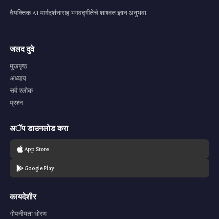
वैयक्तिक AI मार्गदर्शनासह भगवद्गीतेचे शाश्वत ज्ञान अनुभवा.
जलद दुवे
मुखपृष्ठ
अध्याय
सर्व श्लोक
प्रश्न
अॅप डाउनलोड करा
App Store
Google Play
कायदेशीर
गोपनीयता धोरण