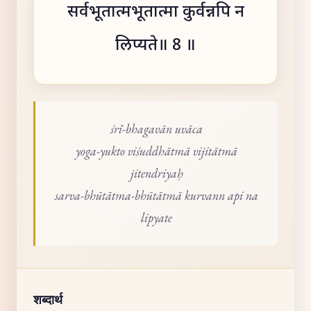
सर्वभूतात्मभूतात्मा कुर्वन्नपि न
लिप्यते॥ 8 ॥
śrī-bhagavān uvāca
yoga-yukto viśuddhātmā vijitātmā
jitendriyaḥ
sarva-bhūtātma-bhūtātmā kurvann api na
lipyate
शब्दार्थ