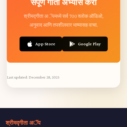
संपूर्ण गीता अभ्यास करा
श्रीमद्गीता अॅपमध्ये सर्व 700 श्लोक ऑडिओ,
अनुवाद आणि तपशीलवार भाष्यासह वाचा.
App Store
Google Play
Last updated:
December 28, 2025
श्रीमद्गीता अॅप