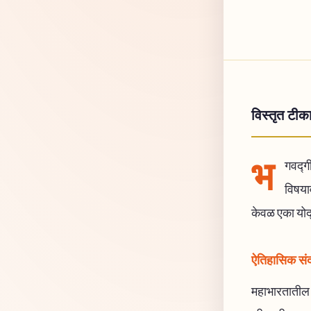
विस्तृत टीक
भ
गवद्गी
विषयाव
केवळ एका योद्
ऐतिहासिक संदर
महाभारतातील कु