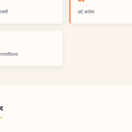
िरक्ती
धर्म, कर्तव्य
्रियाशीलता
ाद