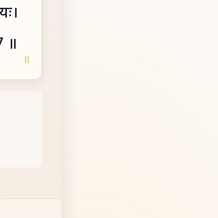
ियः।
77 ॥