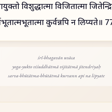
युक्तो विशुद्धात्मा विजितात्मा जितेन्द्र
वभूतात्मभूतात्मा कुर्वन्नपि न लिप्यते॥ 
śrī-bhagavān uvāca
yoga-yukto viśuddhātmā vijitātmā jitendriyaḥ
sarva-bhūtātma-bhūtātmā kurvann api na lipyate