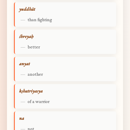
yuddhāt
—
than fighting
śhreyaḥ
—
better
anyat
—
another
kṣhatriyasya
—
of a warrior
na
—
not