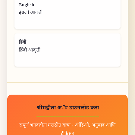
English
इंग्रजी आवृत्ती
हिंदी
हिंदी आवृत्ती
श्रीमद्गीता अॅप डाउनलोड करा
संपूर्ण भगवद्गीता मराठीत वाचा - ऑडिओ, अनुवाद आणि
टीकेसह