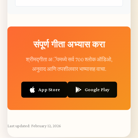
संपूर्ण गीता अभ्यास करा
श्रीमद्गीता अॅपमध्ये सर्व 700 श्लोक ऑडिओ,
अनुवाद आणि तपशीलवार भाष्यासह वाचा.
App Store
Google Play
Last updated:
February 12, 2026