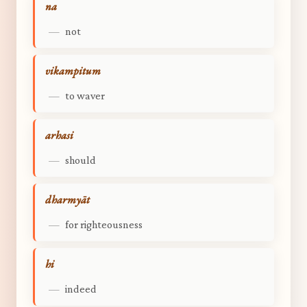
na
—
not
vikampitum
—
to waver
arhasi
—
should
dharmyāt
—
for righteousness
hi
—
indeed