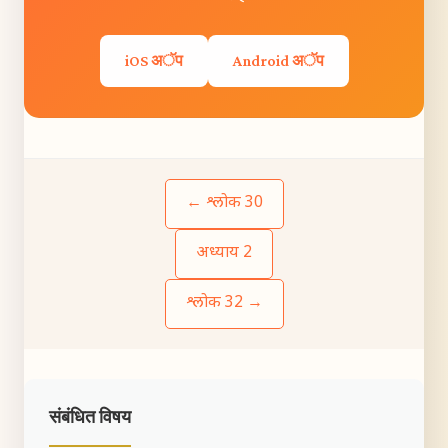
iOS अॅप
Android अॅप
← श्लोक 30
अध्याय 2
श्लोक 32 →
संबंधित विषय