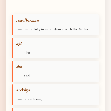
swa-dharmam
—
one’s duty in accordance with the Vedas
api
—
also
cha
—
and
avekṣhya
—
considering