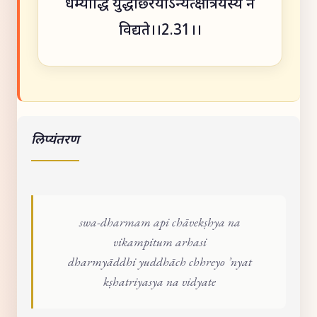
धर्म्याद्धि युद्धाछ्रेयोऽन्यत्क्षत्रियस्य न
विद्यते।।2.31।।
लिप्यंतरण
swa-dharmam api chāvekṣhya na
vikampitum arhasi
dharmyāddhi yuddhāch chhreyo ’nyat
kṣhatriyasya na vidyate