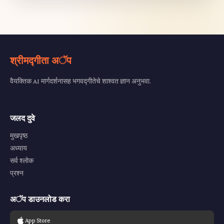
श्रीमद्गीता अॅप
वैयक्तिक AI मार्गदर्शनासह भगवद्गीतेचे शाश्वत ज्ञान अनुभवा.
जलद दुवे
मुखपृष्ठ
अध्याय
सर्व श्लोक
प्रश्न
अॅप डाउनलोड करा
App Store