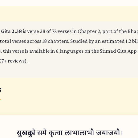
Gita 2.38
is verse 38 of 72 verses in Chapter 2, part of the Bh
 total verses across 18 chapters. Studied by an estimated 1.2 bi
 this verse is available in 6 languages on the Srimad Gita App 
67+ reviews).
क
सुखदुःखे समे कृत्वा लाभालाभौ जयाजयौ।