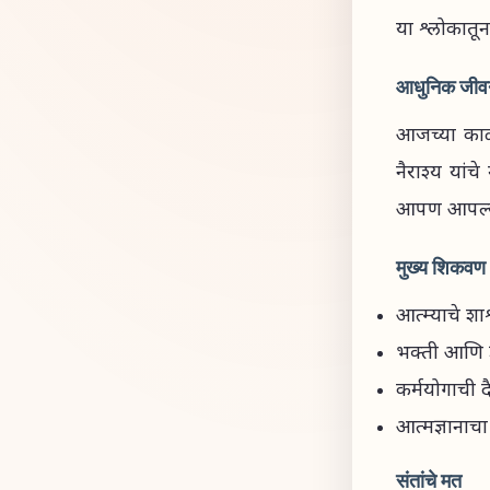
या श्लोकातू
आधुनिक जीव
आजच्या काळ
नैराश्य यांच
आपण आपल्या
मुख्य शिकवण
आत्म्याचे श
भक्ती आणि ज
कर्मयोगाची 
आत्मज्ञानाचा 
संतांचे मत