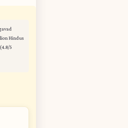
agavad
llion Hindus
(4.8/5