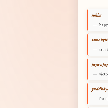
sukha
—
happ
same kṛit
—
treat
jaya-aja
—
vict
yuddhāy
—
for f