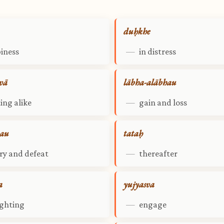
duḥkhe
iness
—
in distress
vā
lābha-alābhau
ing alike
—
gain and loss
yau
tataḥ
ory and defeat
—
thereafter
a
yujyasva
ighting
—
engage