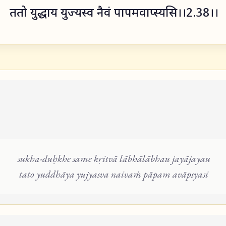
ततो युद्धाय युज्यस्व नैवं पापमवाप्स्यसि।।2.38।।
sukha-duḥkhe same kṛitvā lābhālābhau jayājayau
tato yuddhāya yujyasva naivaṁ pāpam avāpsyasi