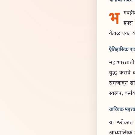
भ
गवद्ग
प्रका
केवळ एका यो
ऐतिहासिक पार्श
महाभारतातील 
युद्ध करावे 
समजावून सां
स्वरूप, कर्म
तात्त्विक महत्त्
या श्लोकात 
आध्यात्मिक ज