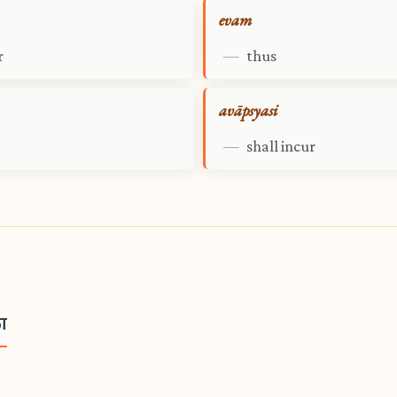
evam
r
—
thus
avāpsyasi
—
shall incur
का