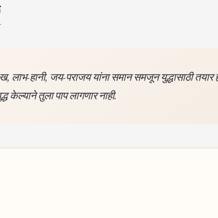
द
ख, लाभ-हानी, जय-पराजय यांना समान समजून युद्धासाठी तयार 
ुद्ध केल्याने तुला पाप लागणार नाही.