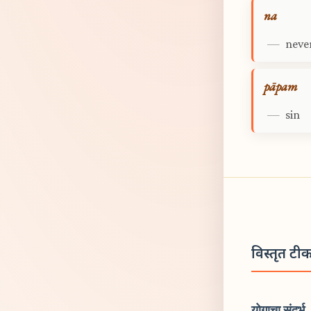
na
—
neve
pāpam
—
sin
विस्तृत टी
योगाचा संदर्भ