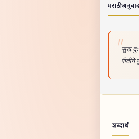
मराठी अनुवा
सुख-दुः
रीतीने य
शब्दार्थ