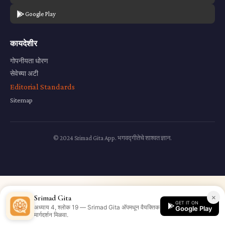
Google Play
कायदेशीर
गोपनीयता धोरण
सेवेच्या अटी
Editorial Standards
Sitemap
© 2024 Srimad Gita App. भगवद्गीतेचे शाश्वत ज्ञान.
×
Srimad Gita
GET IT ON
अध्याय 4, श्लोक 19 — Srimad Gita अ‍ॅपमधून वैयक्तिक
Google Play
मार्गदर्शन मिळवा.