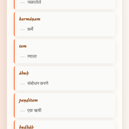
—
जळालेले
karmāṇam
—
कर्मे
tam
—
त्याला
āhuḥ
—
संबोधन करणे
paṇḍitam
—
एक ऋषी
budhāḥ