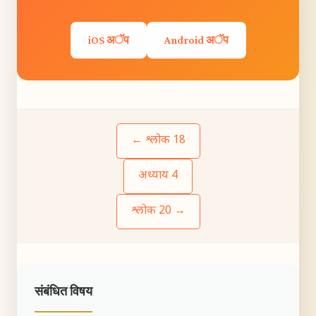
iOS अॅप
Android अॅप
← श्लोक 18
अध्याय 4
श्लोक 20 →
संबंधित विषय