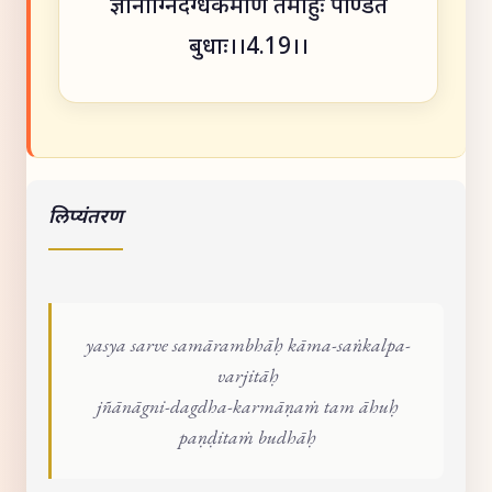
ज्ञानाग्निदग्धकर्माणं तमाहुः पण्डितं
बुधाः।।4.19।।
लिप्यंतरण
yasya sarve samārambhāḥ kāma-saṅkalpa-
varjitāḥ
jñānāgni-dagdha-karmāṇaṁ tam āhuḥ
paṇḍitaṁ budhāḥ