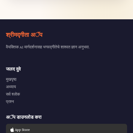
श्रीमद्गीता अॅप
वैयक्तिक AI मार्गदर्शनासह भगवद्गीतेचे शाश्वत ज्ञान अनुभवा.
जलद दुवे
मुखपृष्ठ
अध्याय
सर्व श्लोक
प्रश्न
अॅप डाउनलोड करा
App Store