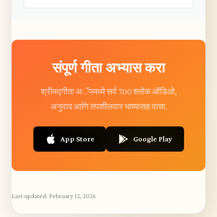
संपूर्ण गीता अभ्यास करा
श्रीमद्गीता अॅपमध्ये सर्व 700 श्लोक ऑडिओ,
अनुवाद आणि तपशीलवार भाष्यासह वाचा.
App Store
Google Play
Last updated:
February 12, 2026