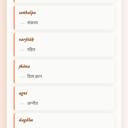
saṅkalpa
—
संकल्प
varjitāḥ
—
रहित
jñāna
—
दिव्य ज्ञान
agni
—
अग्नीत
dagdha