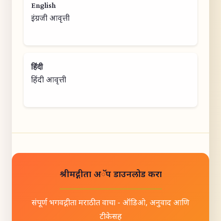
English
इंग्रजी आवृत्ती
हिंदी
हिंदी आवृत्ती
श्रीमद्गीता अॅप डाउनलोड करा
संपूर्ण भगवद्गीता मराठीत वाचा - ऑडिओ, अनुवाद आणि
टीकेसह