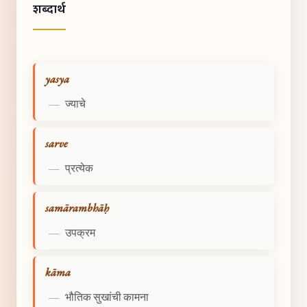
शब्दार्थ
yasya
—
ज्याचे
sarve
—
प्रत्येक
samārambhāḥ
—
उपक्रम
kāma
—
भौतिक सुखांची कामना