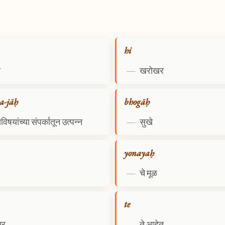
hi
े
—
खरोखर
a-jāḥ
bhogāḥ
यविषयांच्या संपर्कातून उत्पन्न
—
सुखे
yonayaḥ
—
चे मूळ
te
खर
—
ते आहेत