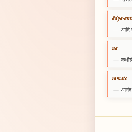
ādya-ant
—
आदि 
na
—
कधीही
ramate
—
आनंद 