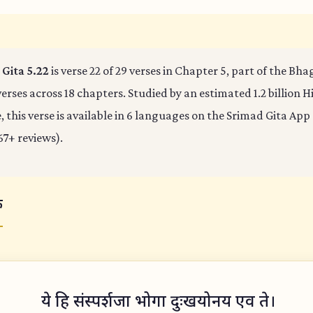
Gita 5.22
is verse 22 of 29 verses in Chapter 5, part of the Bh
verses across 18 chapters. Studied by an estimated 1.2 billion 
 this verse is available in 6 languages on the Srimad Gita App 
67+ reviews).
क
ये हि संस्पर्शजा भोगा दुःखयोनय एव ते।