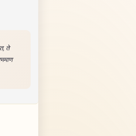
त, ते
 रममाण