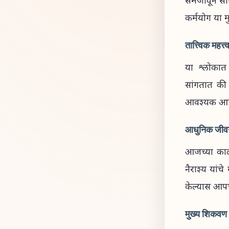
समजावून सांग
कर्मयोग या म
तात्त्विक महत्त्
या श्लोकात 
सांगतात की 
आवश्यक आहेत
आधुनिक जीव
आजच्या काळ
नैराश्य यां
केल्यास आप
मुख्य शिकवण