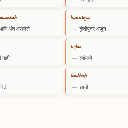
avantaḥ
kaunteya
आणि अंत असलेले
—
कुंतीपुत्र अर्जुन
teṣhu
 नाही
—
त्यांमध्ये
budhaḥ
घेतो
—
ज्ञानी