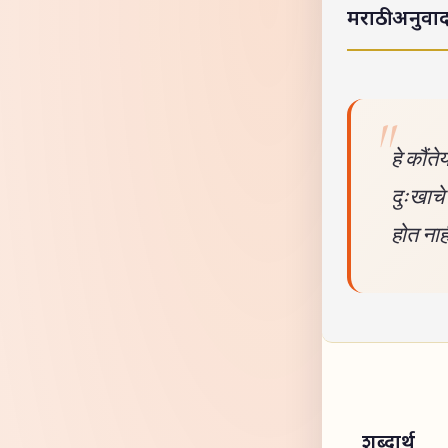
मराठी अनुवा
हे कौंते
दुःखाचे
होत नाह
शब्दार्थ