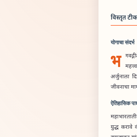
विस्तृत टी
योगाचा संदर्भ
भ
गवद्ग
महत्त
अर्जुनाला द
जीवनाचा मार
ऐतिहासिक पार्श
महाभारतातील 
युद्ध करावे 