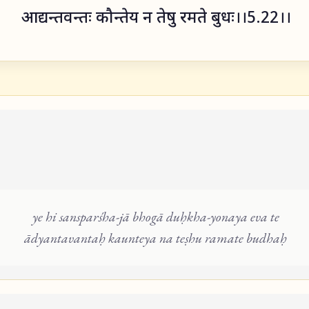
आद्यन्तवन्तः कौन्तेय न तेषु रमते बुधः।।5.22।।
ye hi sansparśha-jā bhogā duḥkha-yonaya eva te
ādyantavantaḥ kaunteya na teṣhu ramate budhaḥ