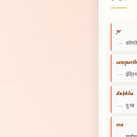
ye
—
कोणत
sansparśh
—
इंद्रि
duḥkha
—
दुःख
eva
—
खरो