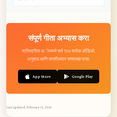
संपूर्ण गीता अभ्यास करा
श्रीमद्गीता अॅपमध्ये सर्व 700 श्लोक ऑडिओ,
अनुवाद आणि तपशीलवार भाष्यासह वाचा.
App Store
Google Play
Last updated:
February 12, 2026