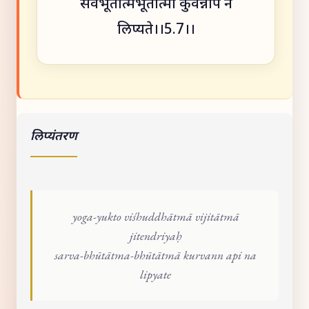
सर्वभूतात्मभूतात्मा कुर्वन्नपि न
लिप्यते।।5.7।।
लिप्यंतरण
yoga-yukto viśhuddhātmā vijitātmā
jitendriyaḥ
sarva-bhūtātma-bhūtātmā kurvann api na
lipyate