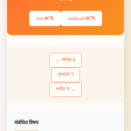
iOS अॅप
Android अॅप
← श्लोक 6
अध्याय 5
श्लोक 8 →
संबंधित विषय