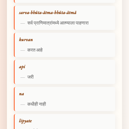
sarva-bhūta-ātma-bhūta-ātmā
—
सर्व प्राणिमात्रांमध्ये आत्म्याला पाहणारा
kurvan
—
करत आहे
api
—
जरी
na
—
कधीही नाही
lipyate