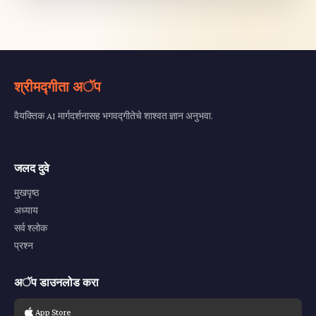
श्रीमद्गीता अॅप
वैयक्तिक AI मार्गदर्शनासह भगवद्गीतेचे शाश्वत ज्ञान अनुभवा.
जलद दुवे
मुखपृष्ठ
अध्याय
सर्व श्लोक
प्रश्न
अॅप डाउनलोड करा
App Store