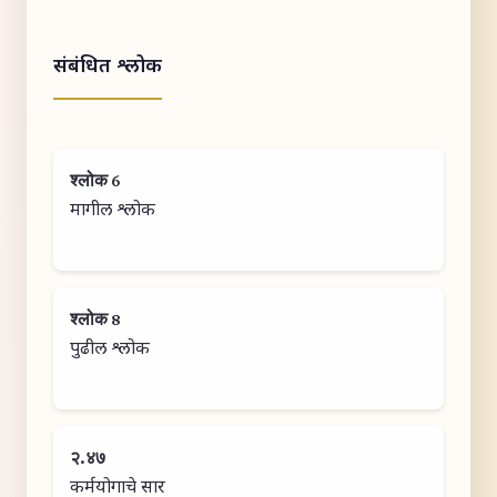
संबंधित श्लोक
श्लोक 6
मागील श्लोक
श्लोक 8
पुढील श्लोक
२.४७
कर्मयोगाचे सार