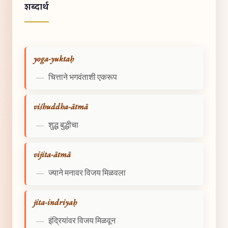
शब्दार्थ
yoga-yuktaḥ
—
चित्ताने भगवंताशी एकरूप
viśhuddha-ātmā
—
शुद्ध बुद्धीचा
vijita-ātmā
—
ज्याने मनावर विजय मिळवला
jita-indriyaḥ
—
इंद्रियांवर विजय मिळवून