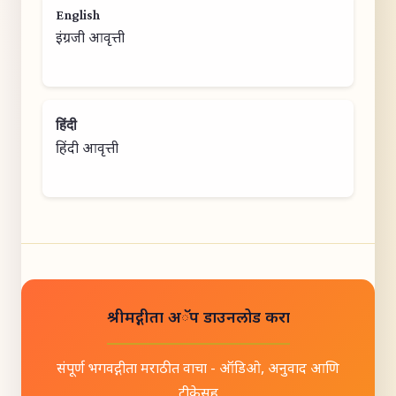
English
इंग्रजी आवृत्ती
हिंदी
हिंदी आवृत्ती
श्रीमद्गीता अॅप डाउनलोड करा
संपूर्ण भगवद्गीता मराठीत वाचा - ऑडिओ, अनुवाद आणि
टीकेसह