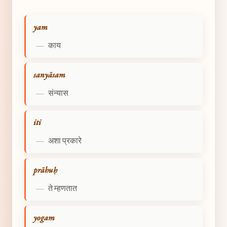
yam
—
काय
sanyāsam
—
संन्यास
iti
—
अशा प्रकारे
prāhuḥ
—
ते म्हणतात
yogam