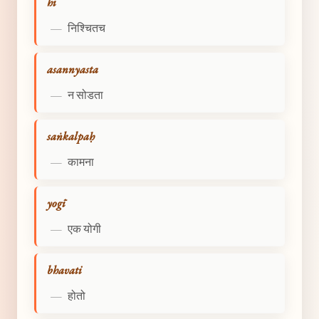
hi
—
निश्चितच
asannyasta
—
न सोडता
saṅkalpaḥ
—
कामना
yogī
—
एक योगी
bhavati
—
होतो