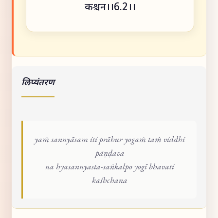
कश्चन।।6.2।।
लिप्यंतरण
yaṁ sannyāsam iti prāhur yogaṁ taṁ viddhi
pāṇḍava
na hyasannyasta-saṅkalpo yogī bhavati
kaśhchana