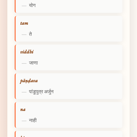
—
योग
tam
—
ते
viddhi
—
जाणा
pāṇḍava
—
पांडुपुत्र अर्जुन
na
—
नाही