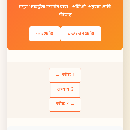
संपूर्ण भगवद्गीता मराठीत वाचा - ऑडिओ, अनुवाद आणि
टीकेसह
iOS अॅप
Android अॅप
← श्लोक 1
अध्याय 6
श्लोक 3 →