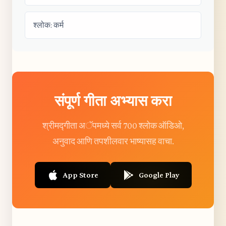
श्लोक: कर्म
संपूर्ण गीता अभ्यास करा
श्रीमद्गीता अॅपमध्ये सर्व 700 श्लोक ऑडिओ,
अनुवाद आणि तपशीलवार भाष्यासह वाचा.
App Store
Google Play