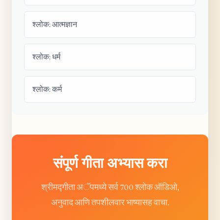
श्लोक: आत्मज्ञान
श्लोक: धर्म
श्लोक: कर्म
संपूर्ण गीता अभ्यास करा
श्रीमद्गीता अॅपमध्ये सर्व 700 श्लोक ऑडिओ,
अनुवाद आणि तपशीलवार भाष्यासह वाचा.