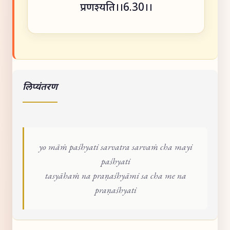
प्रणश्यति।।6.30।।
लिप्यंतरण
yo māṁ paśhyati sarvatra sarvaṁ cha mayi
paśhyati
tasyāhaṁ na praṇaśhyāmi sa cha me na
praṇaśhyati