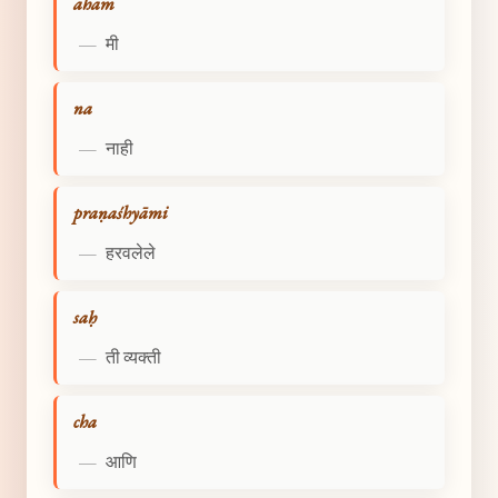
aham
—
मी
na
—
नाही
praṇaśhyāmi
—
हरवलेले
saḥ
—
ती व्यक्ती
cha
—
आणि