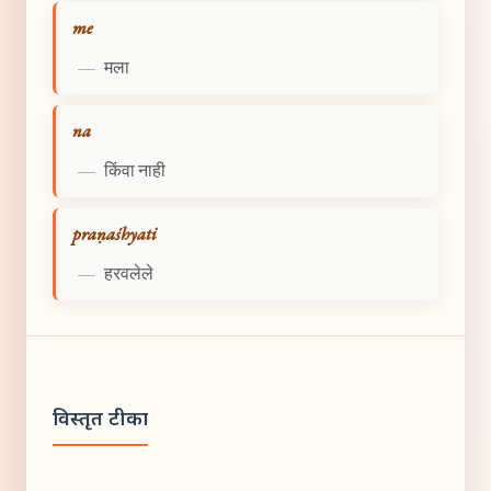
me
—
मला
na
—
किंवा नाही
praṇaśhyati
—
हरवलेले
विस्तृत टीका