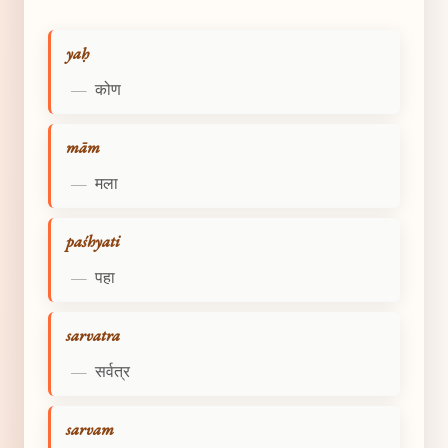
yaḥ
—
कोण
mām
—
मला
paśhyati
—
पहा
sarvatra
—
सर्वत्र
sarvam