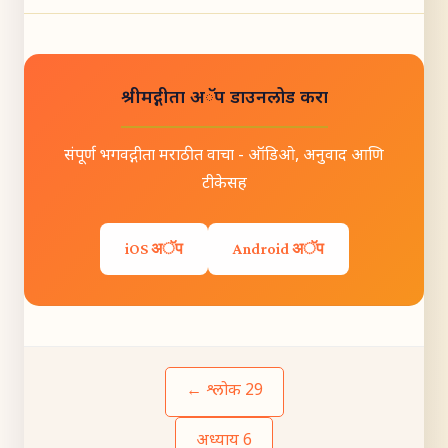
श्रीमद्गीता अॅप डाउनलोड करा
संपूर्ण भगवद्गीता मराठीत वाचा - ऑडिओ, अनुवाद आणि
टीकेसह
iOS अॅप
Android अॅप
← श्लोक 29
अध्याय 6