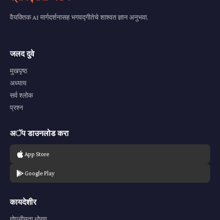
वैयक्तिक AI मार्गदर्शनासह भगवद्गीतेचे शाश्वत ज्ञान अनुभवा.
जलद दुवे
मुखपृष्ठ
अध्याय
सर्व श्लोक
प्रश्न
अॅप डाउनलोड करा
App Store
Google Play
कायदेशीर
गोपनीयता धोरण