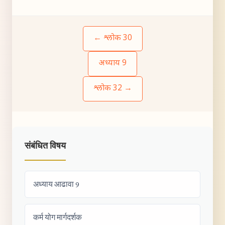
← श्लोक 30
अध्याय 9
श्लोक 32 →
संबंधित विषय
अध्याय आढावा 9
कर्म योग मार्गदर्शक