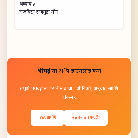
अध्याय 9
राजविद्या राजगुह्य योग
श्रीमद्गीता अॅप डाउनलोड करा
संपूर्ण भगवद्गीता मराठीत वाचा - ऑडिओ, अनुवाद आणि
टीकेसह
iOS अॅप
Android अॅप