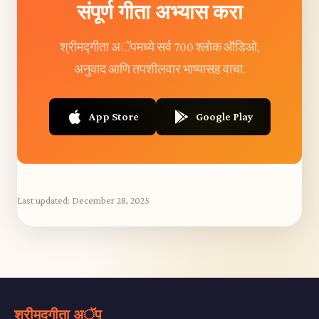
संपूर्ण गीता अभ्यास करा
श्रीमद्गीता अॅपमध्ये सर्व 700 श्लोक ऑडिओ,
अनुवाद आणि तपशीलवार भाष्यासह वाचा.
App Store
Google Play
Last updated:
December 28, 2025
श्रीमद्गीता अॅप