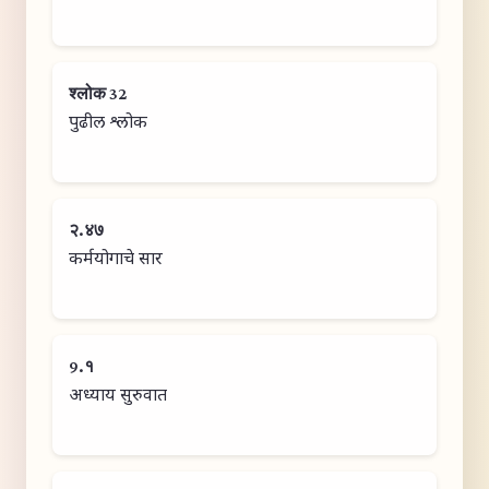
श्लोक 32
पुढील श्लोक
२.४७
कर्मयोगाचे सार
9.१
अध्याय सुरुवात