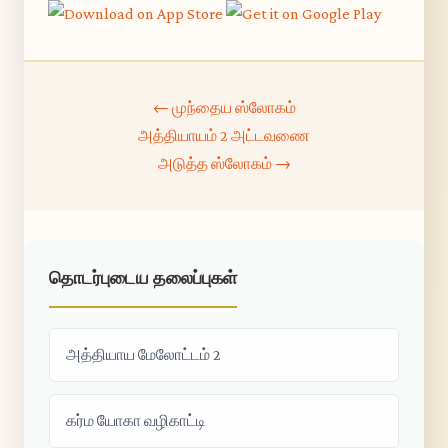
← முந்தைய ஸ்லோகம்
அத்தியாயம் 2 அட்டவணை
அடுத்த ஸ்லோகம் →
தொடர்புடைய தலைப்புகள்
அத்தியாய மேலோட்டம் 2
கர்ம யோகா வழிகாட்டி