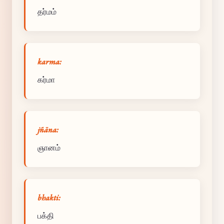
தர்மம்
karma:
கர்மா
jñāna:
ஞானம்
bhakti:
பக்தி