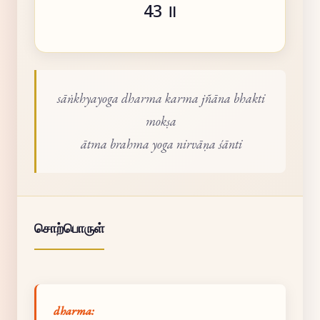
43 ॥
sāṅkhyayoga dharma karma jñāna bhakti
mokṣa
ātma brahma yoga nirvāṇa śānti
சொற்பொருள்
dharma: