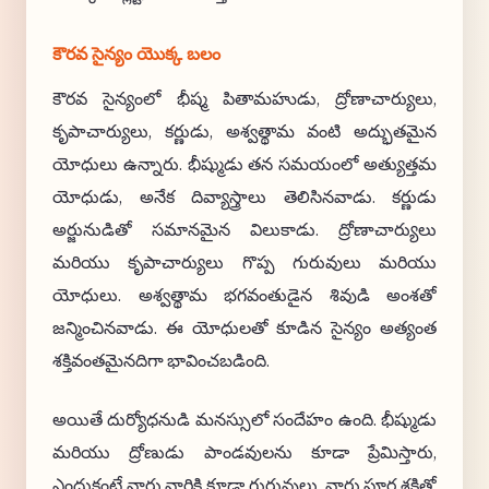
కౌరవ సైన్యం యొక్క బలం
కౌరవ సైన్యంలో భీష్మ పితామహుడు, ద్రోణాచార్యులు,
కృపాచార్యులు, కర్ణుడు, అశ్వత్థామ వంటి అద్భుతమైన
యోధులు ఉన్నారు. భీష్ముడు తన సమయంలో అత్యుత్తమ
యోధుడు, అనేక దివ్యాస్త్రాలు తెలిసినవాడు. కర్ణుడు
అర్జునుడితో సమానమైన విలుకాడు. ద్రోణాచార్యులు
మరియు కృపాచార్యులు గొప్ప గురువులు మరియు
యోధులు. అశ్వత్థామ భగవంతుడైన శివుడి అంశతో
జన్మించినవాడు. ఈ యోధులతో కూడిన సైన్యం అత్యంత
శక్తివంతమైనదిగా భావించబడింది.
అయితే దుర్యోధనుడి మనస్సులో సందేహం ఉంది. భీష్ముడు
మరియు ద్రోణుడు పాండవులను కూడా ప్రేమిస్తారు,
ఎందుకంటే వారు వారికి కూడా గురువులు. వారు పూర్ణ శక్తితో