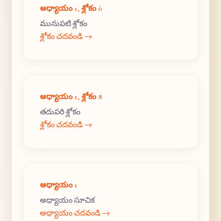
అధ్యాయం 1, శ్లోకం 6
మునుపటి శ్లోకం
శ్లోకం చదవండి →
అధ్యాయం 1, శ్లోకం 8
తదుపరి శ్లోకం
శ్లోకం చదవండి →
అధ్యాయం 1
అధ్యాయం సూచిక
అధ్యాయం చదవండి →