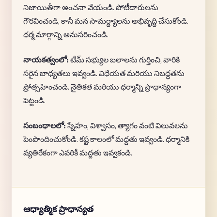
నిజాయితీగా అంచనా వేయండి. పోటీదారులను
గౌరవించండి, కానీ మన సామర్థ్యాలను అభివృద్ధి చేసుకోండి.
ధర్మ మార్గాన్ని అనుసరించండి.
నాయకత్వంలో:
టీమ్ సభ్యుల బలాలను గుర్తించి, వారికి
సరైన బాధ్యతలు ఇవ్వండి. విధేయత మరియు నిబద్ధతను
ప్రోత్సహించండి. నైతికత మరియు ధర్మాన్ని ప్రాధాన్యంగా
పెట్టండి.
సంబంధాలలో:
స్నేహం, విశ్వాసం, త్యాగం వంటి విలువలను
పెంపొందించుకోండి. కష్ట కాలంలో మద్దతు ఇవ్వండి. ధర్మానికి
వ్యతిరేకంగా ఎవరికీ మద్దతు ఇవ్వకండి.
ఆధ్యాత్మిక ప్రాధాన్యత