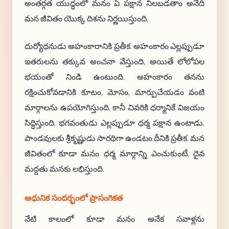
అంతర్గత యుద్ధంలో మనం ఏ పక్షాన నిలబడతాం అనేది
మన జీవితం యొక్క దిశను నిర్ణయిస్తుంది.
దుర్యోధనుడు అహంకారానికి ప్రతీక. అహంకారం ఎల్లప్పుడూ
ఇతరులను తక్కువ అంచనా వేస్తుంది, అయితే లోలోపల
భయంతో నిండి ఉంటుంది. అహంకారం తనను
రక్షించుకోవడానికి కూటం, మోసం, మార్పుచేయడం వంటి
మార్గాలను ఉపయోగిస్తుంది. కానీ చివరికి ధర్మానికే విజయం
సిద్ధిస్తుంది. భగవంతుడు ఎల్లప్పుడూ ధర్మ పక్షాన ఉంటాడు.
పాండవులకు శ్రీకృష్ణుడు సారథిగా ఉండటం దీనికి ప్రతీక. మన
జీవితంలో కూడా మనం ధర్మ మార్గాన్ని ఎంచుకుంటే, దైవ
మద్దతు మనకు లభిస్తుంది.
ఆధునిక సందర్భంలో ప్రాసంగికత
నేటి కాలంలో కూడా మనం అనేక సవాళ్లను