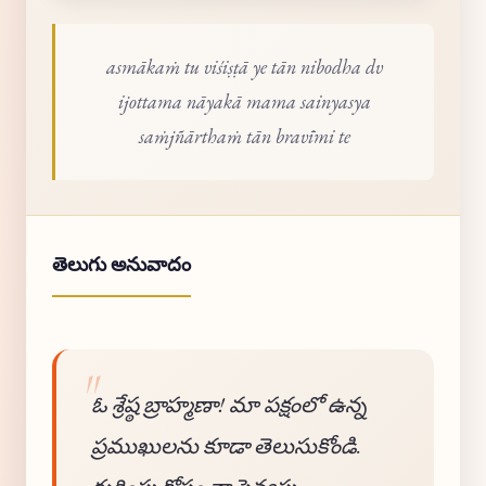
asmākaṁ tu viśiṣṭā ye tān nibodha dv
ijottama nāyakā mama sainyasya
saṁjñārthaṁ tān bravīmi te
తెలుగు అనువాదం
ఓ శ్రేష్ఠ బ్రాహ్మణా! మా పక్షంలో ఉన్న
ప్రముఖులను కూడా తెలుసుకోండి.