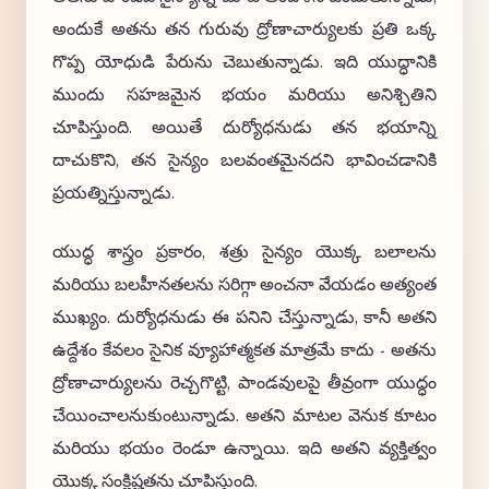
అందుకే అతను తన గురువు ద్రోణాచార్యులకు ప్రతి ఒక్క
గొప్ప యోధుడి పేరును చెబుతున్నాడు. ఇది యుద్ధానికి
ముందు సహజమైన భయం మరియు అనిశ్చితిని
చూపిస్తుంది. అయితే దుర్యోధనుడు తన భయాన్ని
దాచుకొని, తన సైన్యం బలవంతమైనదని భావించడానికి
ప్రయత్నిస్తున్నాడు.
యుద్ధ శాస్త్రం ప్రకారం, శత్రు సైన్యం యొక్క బలాలను
మరియు బలహీనతలను సరిగ్గా అంచనా వేయడం అత్యంత
ముఖ్యం. దుర్యోధనుడు ఈ పనిని చేస్తున్నాడు, కానీ అతని
ఉద్దేశం కేవలం సైనిక వ్యూహాత్మకత మాత్రమే కాదు - అతను
ద్రోణాచార్యులను రెచ్చగొట్టి, పాండవులపై తీవ్రంగా యుద్ధం
చేయించాలనుకుంటున్నాడు. అతని మాటల వెనుక కూటం
మరియు భయం రెండూ ఉన్నాయి. ఇది అతని వ్యక్తిత్వం
యొక్క సంక్లిష్టతను చూపిస్తుంది.