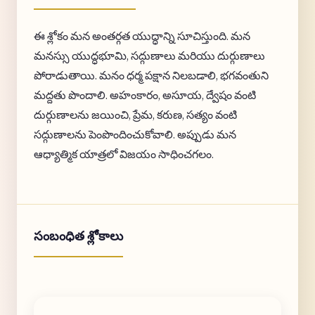
ఈ శ్లోకం మన అంతర్గత యుద్ధాన్ని సూచిస్తుంది. మన
మనస్సు యుద్ధభూమి, సద్గుణాలు మరియు దుర్గుణాలు
పోరాడుతాయి. మనం ధర్మ పక్షాన నిలబడాలి, భగవంతుని
మద్దతు పొందాలి. అహంకారం, అసూయ, ద్వేషం వంటి
దుర్గుణాలను జయించి, ప్రేమ, కరుణ, సత్యం వంటి
సద్గుణాలను పెంపొందించుకోవాలి. అప్పుడు మన
ఆధ్యాత్మిక యాత్రలో విజయం సాధించగలం.
సంబంధిత శ్లోకాలు