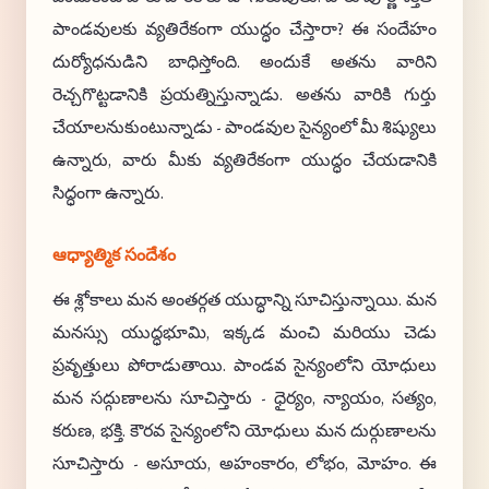
పాండవులకు వ్యతిరేకంగా యుద్ధం చేస్తారా? ఈ సందేహం
దుర్యోధనుడిని బాధిస్తోంది. అందుకే అతను వారిని
రెచ్చగొట్టడానికి ప్రయత్నిస్తున్నాడు. అతను వారికి గుర్తు
చేయాలనుకుంటున్నాడు - పాండవుల సైన్యంలో మీ శిష్యులు
ఉన్నారు, వారు మీకు వ్యతిరేకంగా యుద్ధం చేయడానికి
సిద్ధంగా ఉన్నారు.
ఆధ్యాత్మిక సందేశం
ఈ శ్లోకాలు మన అంతర్గత యుద్ధాన్ని సూచిస్తున్నాయి. మన
మనస్సు యుద్ధభూమి, ఇక్కడ మంచి మరియు చెడు
ప్రవృత్తులు పోరాడుతాయి. పాండవ సైన్యంలోని యోధులు
మన సద్గుణాలను సూచిస్తారు - ధైర్యం, న్యాయం, సత్యం,
కరుణ, భక్తి. కౌరవ సైన్యంలోని యోధులు మన దుర్గుణాలను
సూచిస్తారు - అసూయ, అహంకారం, లోభం, మోహం. ఈ