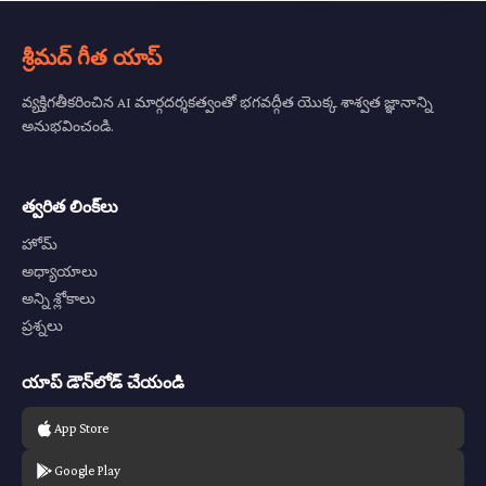
శ్రీమద్ గీత యాప్
వ్యక్తిగతీకరించిన AI మార్గదర్శకత్వంతో భగవద్గీత యొక్క శాశ్వత జ్ఞానాన్ని
అనుభవించండి.
త్వరిత లింక్‌లు
హోమ్
అధ్యాయాలు
అన్ని శ్లోకాలు
ప్రశ్నలు
యాప్ డౌన్‌లోడ్ చేయండి
App Store
Google Play