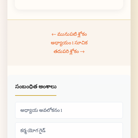
← మునుపటి శ్లోకం
అధ్యాయం 1 సూచిక
తదుపరి శ్లోకం →
సంబంధిత అంశాలు
అధ్యాయ అవలోకనం 1
కర్మ యోగ గైడ్