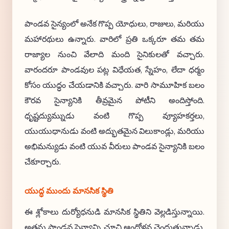
పాండవ సైన్యంలో అనేక గొప్ప యోధులు, రాజులు, మరియు
మహారథులు ఉన్నారు. వారిలో ప్రతి ఒక్కరూ తమ తమ
రాజ్యాల నుంచి వేలాది మంది సైనికులతో వచ్చారు.
వారందరూ పాండవుల పట్ల విధేయత, స్నేహం, లేదా ధర్మం
కోసం యుద్ధం చేయడానికి వచ్చారు. వారి సామూహిక బలం
కౌరవ సైన్యానికి తీవ్రమైన పోటీని అందిస్తోంది.
ధృష్టద్యుమ్నుడు వంటి గొప్ప వ్యూహకర్తలు,
యుయుధానుడు వంటి అద్భుతమైన విలుకాండ్లు, మరియు
అభిమన్యుడు వంటి యువ వీరులు పాండవ సైన్యానికి బలం
చేకూర్చారు.
యుద్ధ ముందు మానసిక స్థితి
ఈ శ్లోకాలు దుర్యోధనుడి మానసిక స్థితిని వెల్లడిస్తున్నాయి.
అతను పాండవ సైన్యాన్ని చూచి ఆందోళన చెందుతున్నాడు,