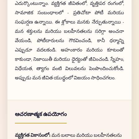
ఎదుర్కొంటున్నాం. వ్యక్తిగత జీవితంలో, వృత్తిపర రంగంలో,
సామాజిక సంబంధాలలో - ప్రతిచోటా పోటీ మరియు
సంఘర్షణ ఉన్నాయి. ఈ శ్లోకాలు మనకు నేర్పుతున్నాయి -
మన శక్తులను మరియు బలహీనతలను సరిగ్గా అంచనా
వేయండి, పోటీదారులను గౌరవించండి, కానీ ధర్మాన్ని
ఎప్పుడూ వదలకండి. అహంకారం మరియు కూటంతో
కాకుండా, నిజాయితీ మరియు ధైర్యంతో జీవించండి. స్నేహం,
విధేయత, త్యాగం వంటి విలువలను పెంపొందించుకోండి.
అప్పుడు మన జీవిత యుద్ధంలో విజయం సాధించగలం.
ఆచరణాత్మక ఉపయోగం
వ్యక్తిగత వికాసంలో:
మన బలాలు మరియు బలహీనతలను