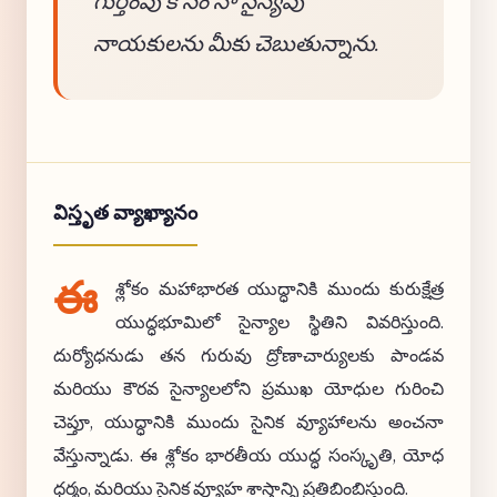
గుర్తింపు కోసం నా సైన్యపు
నాయకులను మీకు చెబుతున్నాను.
విస్తృత వ్యాఖ్యానం
ఈ
శ్లోకం మహాభారత యుద్ధానికి ముందు కురుక్షేత్ర
యుద్ధభూమిలో సైన్యాల స్థితిని వివరిస్తుంది.
దుర్యోధనుడు తన గురువు ద్రోణాచార్యులకు పాండవ
మరియు కౌరవ సైన్యాలలోని ప్రముఖ యోధుల గురించి
చెప్తూ, యుద్ధానికి ముందు సైనిక వ్యూహాలను అంచనా
వేస్తున్నాడు. ఈ శ్లోకం భారతీయ యుద్ధ సంస్కృతి, యోధ
ధర్మం, మరియు సైనిక వ్యూహ శాస్త్రాన్ని ప్రతిబింబిస్తుంది.