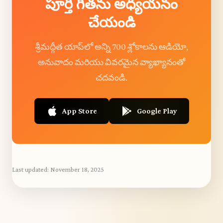
పూర్తి గీతను అధ్యయనం
చేయండి
శ్రీమద్గీత యాప్‌లో అన్ని 700 శ్లోకాలను ఆడియో,
అనువాదం మరియు వివరమైన వ్యాఖ్యానంతో
చదవండి.
App Store
Google Play
Last updated:
November 18, 2025