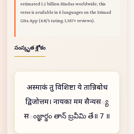
estimated 1.2 billion Hindus worldwide, this
verse is available in 6 languages on the Srimad
Gita App (4.8/5 rating, 1,567+ reviews).
సంస్కృత శ్లోకం
अस्माकं तु विशिष्टा ये तान्निबोध
द्विजोत्तम। नायका मम सैन्यस్య
सంజ్ఞార్థం తాన్ బ్రవీమి తే॥ 7 ॥