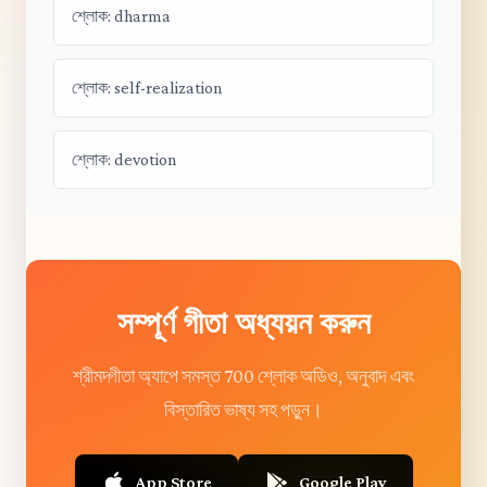
শ্লোক: dharma
শ্লোক: self-realization
শ্লোক: devotion
সম্পূর্ণ গীতা অধ্যয়ন করুন
শ্রীমদ্গীতা অ্যাপে সমস্ত 700 শ্লোক অডিও, অনুবাদ এবং
বিস্তারিত ভাষ্য সহ পড়ুন।
App Store
Google Play