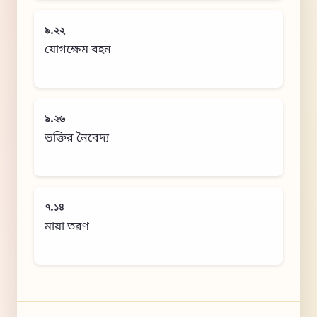
৯.২২
যোগক্ষেম বহন
৯.২৬
ভক্তির নৈবেদ্য
৭.১৪
মায়া তরণ