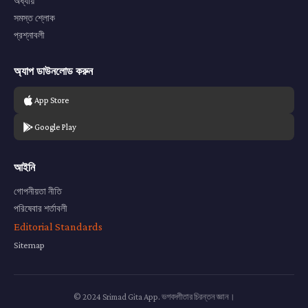
অধ্যায়
সমস্ত শ্লোক
প্রশ্নাবলী
অ্যাপ ডাউনলোড করুন
App Store
Google Play
আইনি
গোপনীয়তা নীতি
পরিষেবার শর্তাবলী
Editorial Standards
Sitemap
© 2024 Srimad Gita App. ভগবদ্গীতার চিরন্তন জ্ঞান।