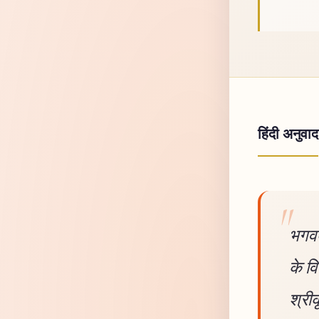
हिंदी अनुवाद
भगवद
के व
श्रीक