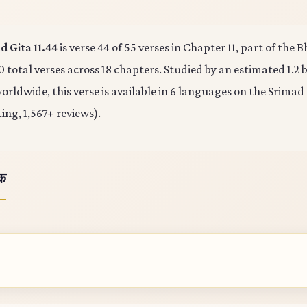
 Gita 11.44
is verse 44 of 55 verses in Chapter 11, part of the
0 total verses across 18 chapters. Studied by an estimated 1.2 b
rldwide, this verse is available in 6 languages on the Srimad
ting, 1,567+ reviews).
ोक