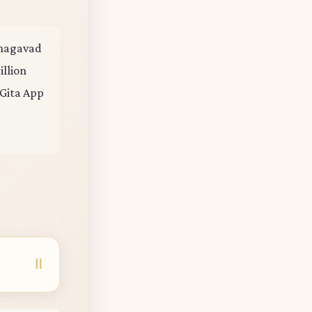
 Bhagavad
illion
 Gita App