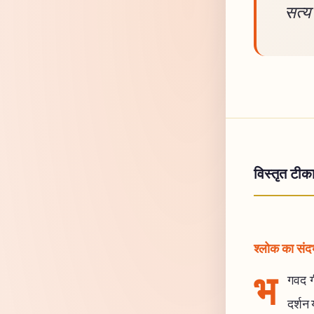
सत्य
विस्तृत टीक
श्लोक का संदर्
भ
गवद ग
दर्शन 