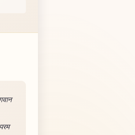
भगवान
 परम