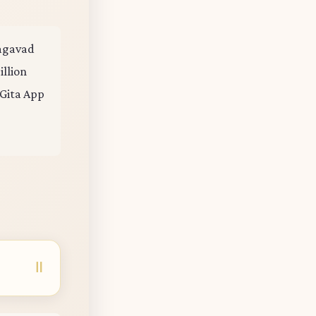
hagavad
illion
 Gita App