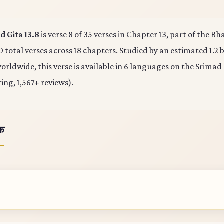
 Gita 13.8
is verse 8 of 35 verses in Chapter 13, part of the B
0 total verses across 18 chapters. Studied by an estimated 1.2 b
rldwide, this verse is available in 6 languages on the Srimad
ting, 1,567+ reviews).
ोक