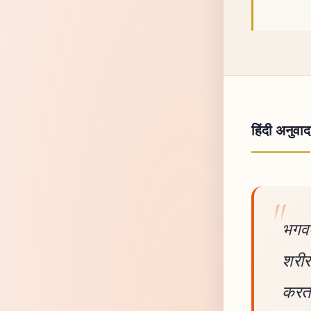
हिंदी अनुवाद
भगवद 
शरीर 
करता 