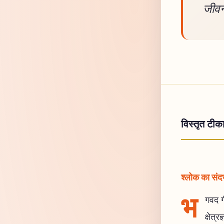
जीवन
विस्तृत टीक
श्लोक का संदर्
भ
गवद गी
क्षेत्