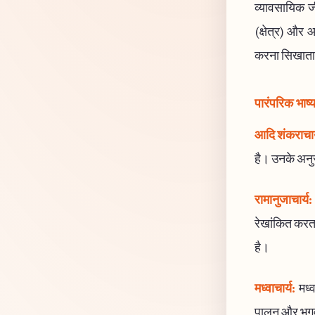
व्यावसायिक जीव
(क्षेत्र) और आ
करना सिखाता
पारंपरिक भाष्
आदि शंकराचार
है। उनके अनुसा
रामानुजाचार्य:
रेखांकित करता
है।
मध्वाचार्य:
मध्व
पालन और भगवान