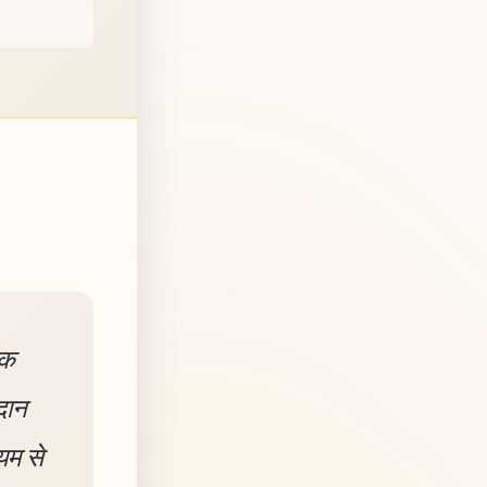
ोक
रदान
्यम से