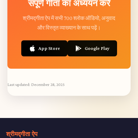
संपूर्ण गीता का अध्ययन करें
श्रीमद्गीता ऐप में सभी 700 श्लोक ऑडियो, अनुवाद
और विस्तृत व्याख्यान के साथ पढ़ें।
App Store
Google Play
Last updated:
December 28, 2025
श्रीमद्गीता ऐप