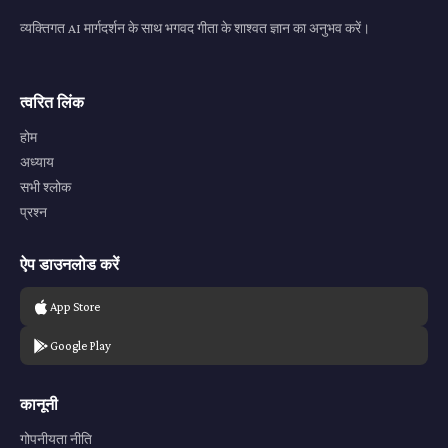
व्यक्तिगत AI मार्गदर्शन के साथ भगवद गीता के शाश्वत ज्ञान का अनुभव करें।
त्वरित लिंक
होम
अध्याय
सभी श्लोक
प्रश्न
ऐप डाउनलोड करें
App Store
Google Play
कानूनी
गोपनीयता नीति