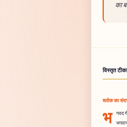
का ब
विस्तृत टीक
श्लोक का संदर्
भ
गवद गी
भगवान