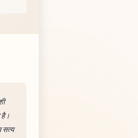
शी
 है।
म सत्य