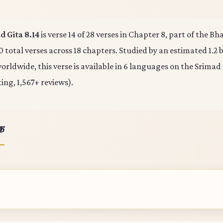
 Gita 8.14
is verse 14 of 28 verses in Chapter 8, part of the B
0 total verses across 18 chapters. Studied by an estimated 1.2 b
rldwide, this verse is available in 6 languages on the Srimad
ting, 1,567+ reviews).
ोक