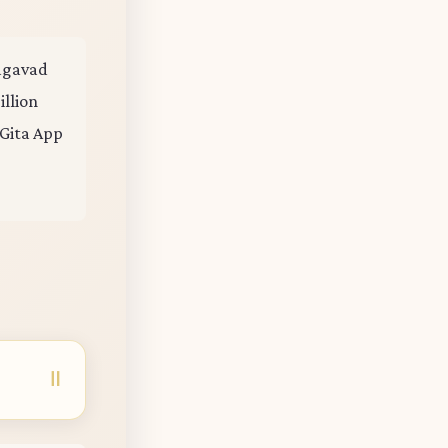
hagavad
illion
 Gita App