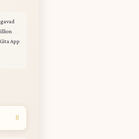
hagavad
illion
 Gita App