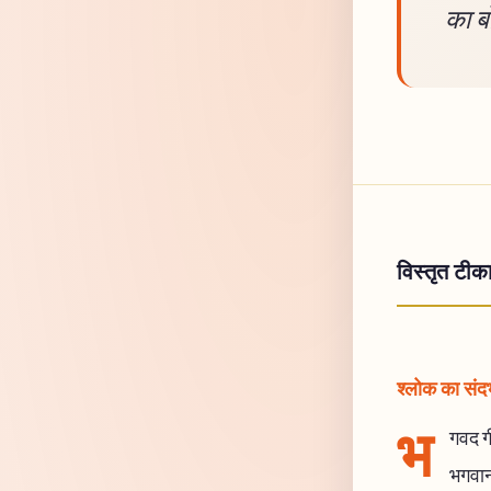
का ब
विस्तृत टीक
श्लोक का संदर्
भ
गवद गी
भगवान