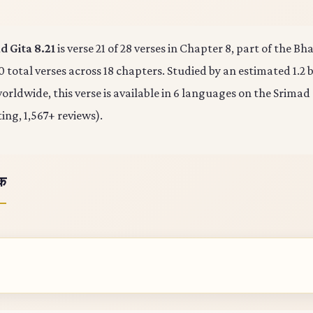
 Gita 8.21
is verse 21 of 28 verses in Chapter 8, part of the B
0 total verses across 18 chapters. Studied by an estimated 1.2 b
rldwide, this verse is available in 6 languages on the Srimad
ting, 1,567+ reviews).
ोक