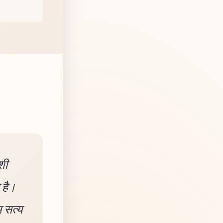
शी
 है।
म सत्य