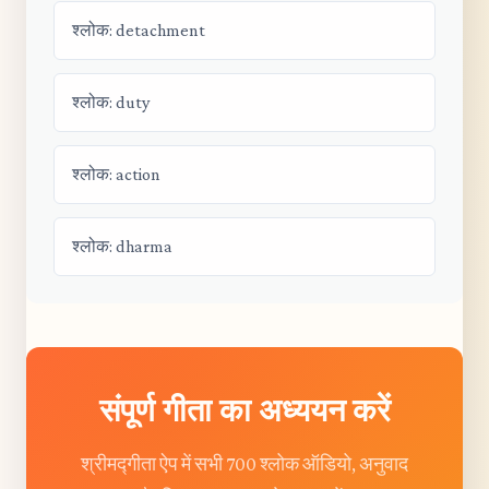
श्लोक: detachment
श्लोक: duty
श्लोक: action
श्लोक: dharma
संपूर्ण गीता का अध्ययन करें
श्रीमद्गीता ऐप में सभी 700 श्लोक ऑडियो, अनुवाद