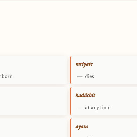
mriyate
t born
—
dies
kadāchit
—
at any time
ayam