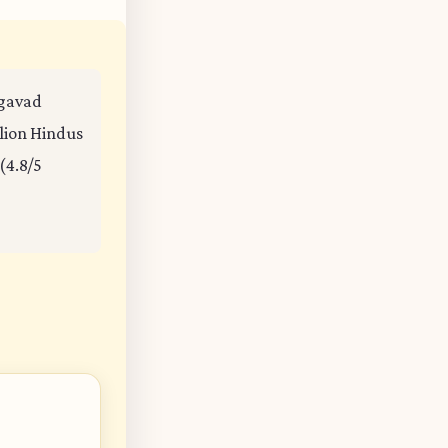
agavad
llion Hindus
(4.8/5