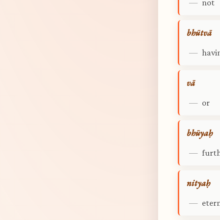
—
not
bhūtvā
—
havi
vā
—
or
bhūyaḥ
—
furt
nityaḥ
—
eter