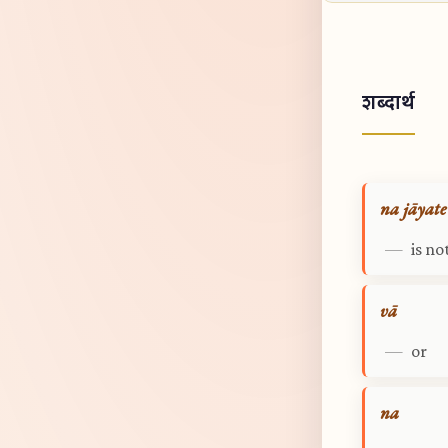
शब्दार्थ
na jāyate
—
is no
vā
—
or
na