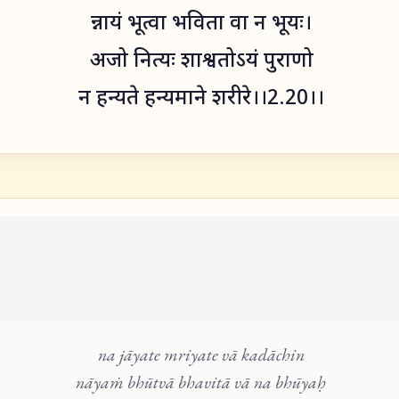
न्नायं भूत्वा भविता वा न भूयः।
अजो नित्यः शाश्वतोऽयं पुराणो
न हन्यते हन्यमाने शरीरे।।2.20।।
na jāyate mriyate vā kadāchin
nāyaṁ bhūtvā bhavitā vā na bhūyaḥ