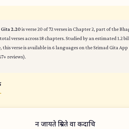
Gita 2.20
is verse 20 of 72 verses in Chapter 2, part of the Bh
 total verses across 18 chapters. Studied by an estimated 1.2 bi
 this verse is available in 6 languages on the Srimad Gita App 
67+ reviews).
क
न जायते म्रियते वा कदाचि