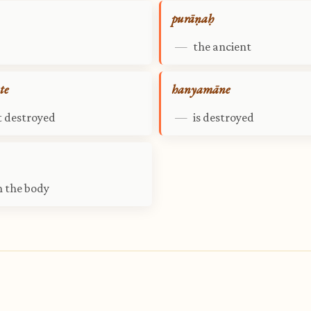
purāṇaḥ
—
the ancient
te
hanyamāne
t destroyed
—
is destroyed
 the body