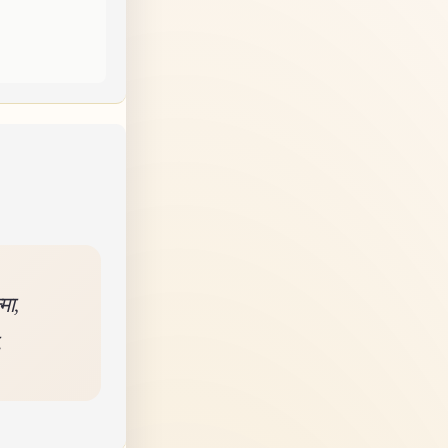
मा,
.