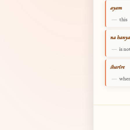
ayam
—
this
na hanya
—
is no
śharīre
—
when