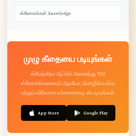
ஸ்லோகங்கள்: knowledge
முழு கீதையை படியுங்கள்
ஸ்ரீமத்கீதா ஆப்பில் அனைத்து 700
ஸ்லோகங்களையும் ஆடியோ, மொழிபெயர்ப்பு
மற்றும் விரிவான வர்ணனையுடன் படியுங்கள்.
App Store
Google Play