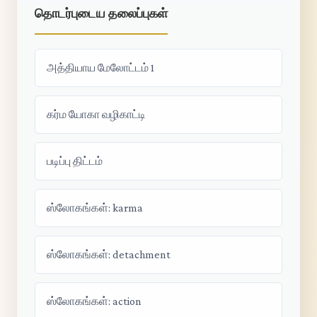
தொடர்புடைய தலைப்புகள்
அத்தியாய மேலோட்டம் 1
கர்ம யோகா வழிகாட்டி
படிப்பு திட்டம்
ஸ்லோகங்கள்: karma
ஸ்லோகங்கள்: detachment
ஸ்லோகங்கள்: action