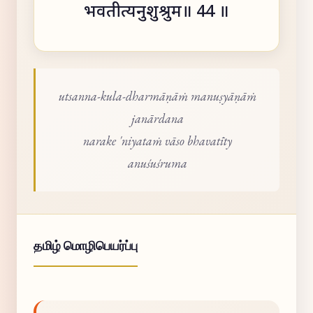
भवतीत्यनुशुश्रुम॥ 44 ॥
utsanna-kula-dharmāṇāṁ manuṣyāṇāṁ
janārdana
narake 'niyataṁ vāso bhavatīty
anuśuśruma
தமிழ் மொழிபெயர்ப்பு