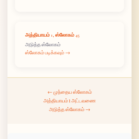
அத்தியாயம் 1, ஸ்லோகம் 45
அடுத்த ஸ்லோகம்
ஸ்லோகம் படிக்கவும் →
← முந்தைய ஸ்லோகம்
அத்தியாயம் 1 அட்டவணை
அடுத்த ஸ்லோகம் →