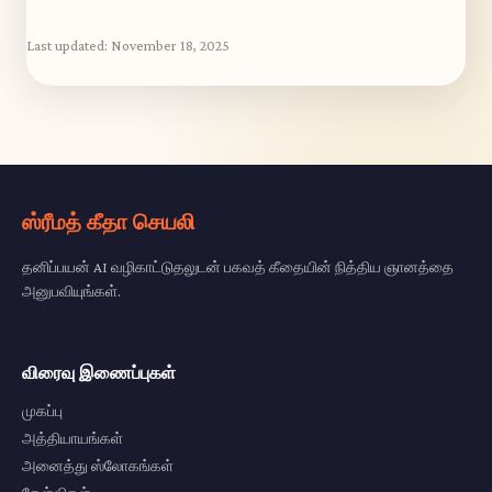
Last updated:
November 18, 2025
ஸ்ரீமத் கீதா செயலி
தனிப்பயன் AI வழிகாட்டுதலுடன் பகவத் கீதையின் நித்திய ஞானத்தை
அனுபவியுங்கள்.
விரைவு இணைப்புகள்
முகப்பு
அத்தியாயங்கள்
அனைத்து ஸ்லோகங்கள்