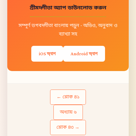
শ্রীমদ্গীতা অ্যাপ ডাউনলোড করুন
সম্পূর্ণ ভগবদ্গীতা বাংলায় পড়ুন - অডিও, অনুবাদ ও
ব্যাখ্যা সহ
iOS অ্যাপ
Android অ্যাপ
← শ্লোক ৪১
অধ্যায় ৬
শ্লোক ৪৩ →