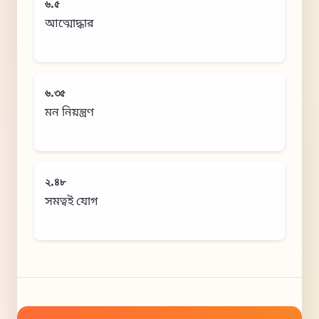
৬.৫
আত্মোদ্ধার
৬.৩৫
মন নিয়ন্ত্রণ
২.৪৮
সমত্বই যোগ