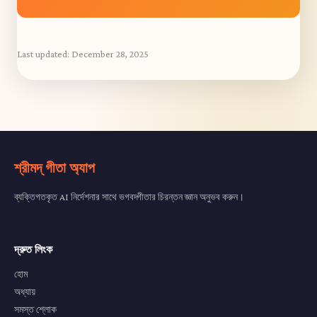
Last updated:
December 28, 2025
শ্রীমদ্ গীতা অ্যাপ
ব্যক্তিগতকৃত AI নির্দেশনার সাথে ভগবদ্গীতার চিরন্তন জ্ঞান অনুভব করুন।
দ্রুত লিংক
হোম
অধ্যায়
সমস্ত শ্লোক