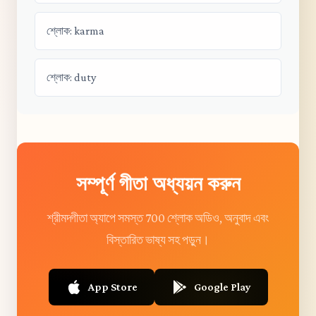
শ্লোক: karma
শ্লোক: duty
সম্পূর্ণ গীতা অধ্যয়ন করুন
শ্রীমদ্গীতা অ্যাপে সমস্ত 700 শ্লোক অডিও, অনুবাদ এবং
বিস্তারিত ভাষ্য সহ পড়ুন।
App Store
Google Play