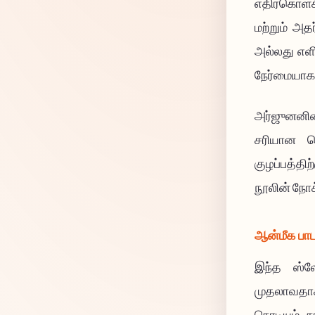
எதிர்கொள்க
மற்றும் அ
அல்லது எ
நேர்மையாக 
அர்ஜுனனின்
சரியான ச
குழப்பத்த
நூலின் நோக
ஆன்மீக பாட
இந்த ஸ்ல
முதலாவதாக