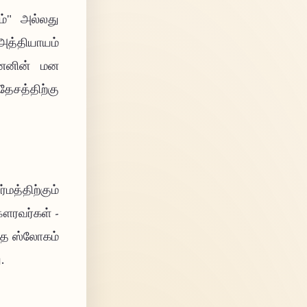
்" அல்லது
அத்தியாயம்
ஜுனனின் மன
ேசத்திற்கு
த்திற்கும்
கௌரவர்கள் -
ந்த ஸ்லோகம்
.