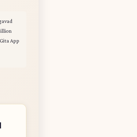
agavad
illion
 Gita App
।