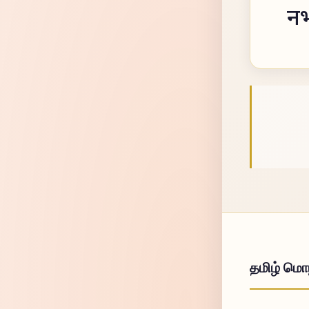
नभ
தமிழ் மொழ