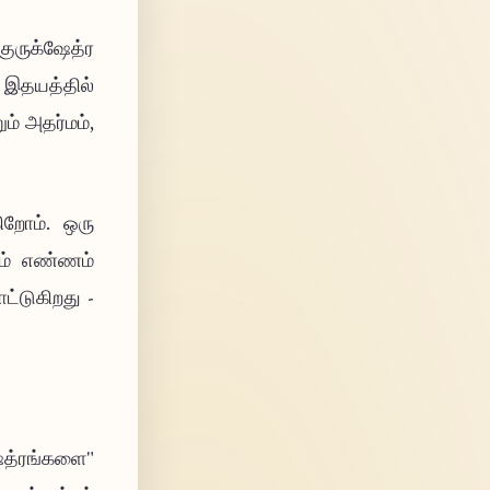
ுருக்ஷேத்ர
 இதயத்தில்
ும் அதர்மம்,
ிறோம். ஒரு
ும் எண்ணம்
்டுகிறது -
த்ரங்களை"