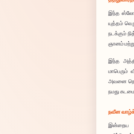
இந்த ஸ்லோ
யுத்தம் வ
நடக்கும் நி
ஞானம் மற்
இந்த அத்த
மாபெரும் 
அவனை நொறு
நமது கடமை
நவீன வாழ்க
இன்றைய உ