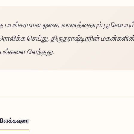
த பயங்கரமான ஓசை, வானத்தையும் பூமியையும
ரொலிக்க செய்து, திருதராஷ்டிரரின் மகன்களின
ங்களை பிளந்தது.
விளக்கவுரை