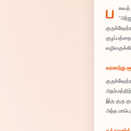
ப
கவத்
"அர்
குருக்ஷேத
குழப்பத்த
வழிவகுக்கி
வரலாற்று ச
குருக்ஷேத
அதர்மத்திற
இரு குரு க
அந்த மாபெர
தத்துவார்த