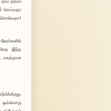
நாம் தர்மம்
ச் செய்வதா
 சொல்வதா?
 நேரங்களில்
கீதை இந்த
்த மகத்தான
ிக்கிறது.
். ஒவ்வொரு