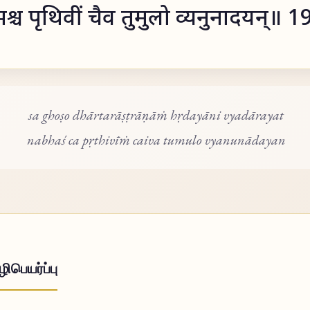
श्च पृथिवीं चैव तुमुलो व्यनुनादयन्॥ 1
sa ghoṣo dhārtarāṣṭrāṇāṁ hṛdayāni vyadārayat
nabhaś ca pṛthivīṁ caiva tumulo vyanunādayan
ிபெயர்ப்பு