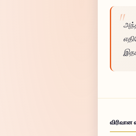
அந்
எதி
இதய
விரிவான 