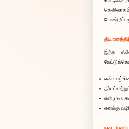
நொடியும் ந
தெளிவாக இ
வேண்டும். 
தியானத்திற
இந்த ஸ்ல
கேட்டுக்கொ
என் வாழ்க்
தர்மம் மற்
என் முடிவு
எனக்கு வழ
நடைமுறை ப