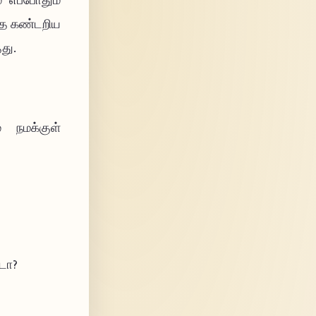
் எப்போதும்
தை கண்டறிய
து.
 நமக்குள்
டா?