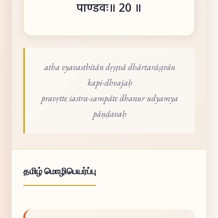
पाण्डवः॥ 20 ॥
atha vyavasthitān dṛṣṭvā dhārtarāṣṭrān
kapi-dhvajaḥ
pravṛtte śastra-sampāte dhanur udyamya
pāṇḍavaḥ
தமிழ் மொழிபெயர்ப்பு