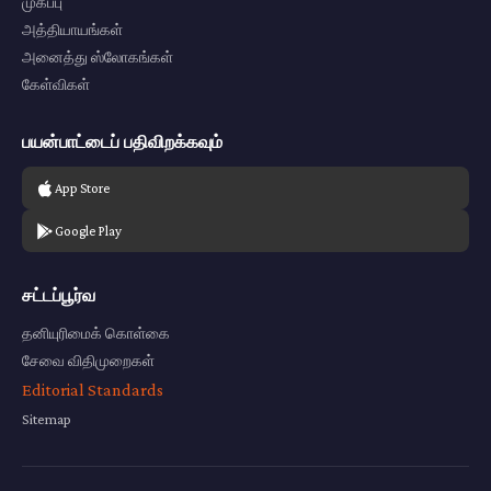
முகப்பு
அத்தியாயங்கள்
அனைத்து ஸ்லோகங்கள்
கேள்விகள்
பயன்பாட்டைப் பதிவிறக்கவும்
App Store
Google Play
சட்டப்பூர்வ
தனியுரிமைக் கொள்கை
சேவை விதிமுறைகள்
Editorial Standards
Sitemap