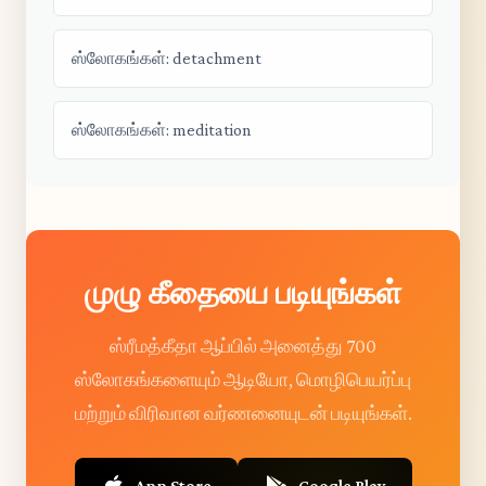
ஸ்லோகங்கள்: detachment
ஸ்லோகங்கள்: meditation
முழு கீதையை படியுங்கள்
ஸ்ரீமத்கீதா ஆப்பில் அனைத்து 700
ஸ்லோகங்களையும் ஆடியோ, மொழிபெயர்ப்பு
மற்றும் விரிவான வர்ணனையுடன் படியுங்கள்.
App Store
Google Play