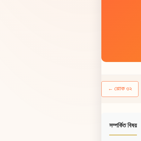
← শ্লোক ৩২
সম্পর্কিত বিষয়