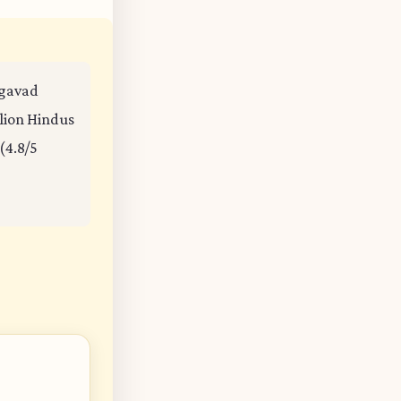
hagavad
llion Hindus
(4.8/5