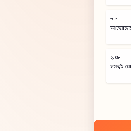
৬.৫
আত্মোদ্ধা
২.৪৮
সমত্বই য