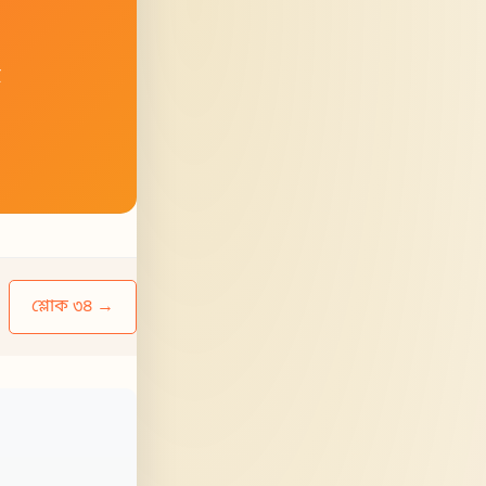
হ
শ্লোক ৩৪ →