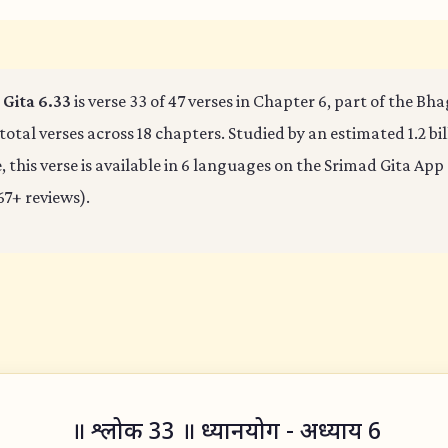
Gita 6.33
is verse 33 of 47 verses in Chapter 6, part of the B
 total verses across 18 chapters. Studied by an estimated 1.2 bi
 this verse is available in 6 languages on the Srimad Gita App 
67+ reviews).
॥ श्लोक 33 ॥ ध्यानयोग - अध्याय 6