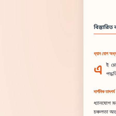
বিস্তারিত ব
ধ্যান যোগ অধ্যা
এ
ই শ্
পদ্ধত
দার্শনিক তাৎপর্য
ধ্যানযোগ ম
চঞ্চলতা অভ্