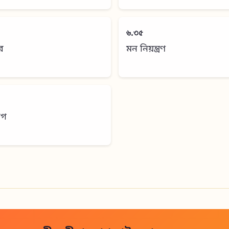
৬.৩৫
র
মন নিয়ন্ত্রণ
োগ