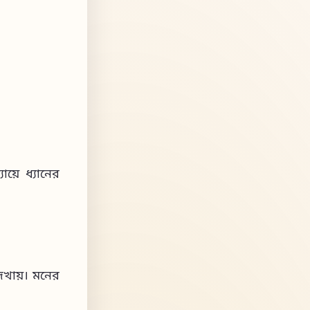
য়ে ধ্যানের
েখায়। মনের