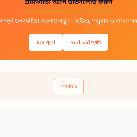
শ্রীমদ্গীতা অ্যাপ ডাউনলোড করুন
সম্পূর্ণ ভগবদ্গীতা বাংলায় পড়ুন - অডিও, অনুবাদ ও ব্যাখ্যা স
iOS অ্যাপ
Android অ্যাপ
অধ্যায় ৬