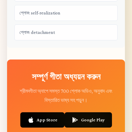
শ্লোক: self-realization
শ্লোক: detachment
সম্পূর্ণ গীতা অধ্যয়ন করুন
শ্রীমদ্গীতা অ্যাপে সমস্ত 700 শ্লোক অডিও, অনুবাদ এবং
বিস্তারিত ভাষ্য সহ পড়ুন।
App Store
Google Play