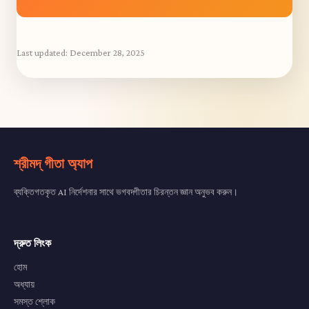
Last updated:
December 28, 2025
শ্রীমদ্ গীতা অ্যাপ
ব্যক্তিগতকৃত AI নির্দেশনার সাথে ভগবদ্গীতার চিরন্তন জ্ঞান অনুভব করুন।
দ্রুত লিংক
হোম
অধ্যায়
সমস্ত শ্লোক