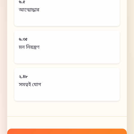
৬.৫
আত্মোদ্ধার
৬.৩৫
মন নিয়ন্ত্রণ
২.৪৮
সমত্বই যোগ