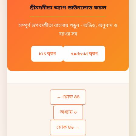
শ্রীমদ্গীতা অ্যাপ ডাউনলোড করুন
সম্পূর্ণ ভগবদ্গীতা বাংলায় পড়ুন - অডিও, অনুবাদ ও
ব্যাখ্যা সহ
iOS অ্যাপ
Android অ্যাপ
← শ্লোক ৪৪
অধ্যায় ৬
শ্লোক ৪৬ →