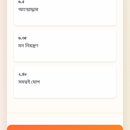
৬.৫
আত্মোদ্ধার
৬.৩৫
মন নিয়ন্ত্রণ
২.৪৮
সমত্বই যোগ