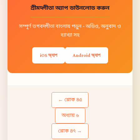
শ্রীমদ্গীতা অ্যাপ ডাউনলোড করুন
সম্পূর্ণ ভগবদ্গীতা বাংলায় পড়ুন - অডিও, অনুবাদ ও
ব্যাখ্যা সহ
iOS অ্যাপ
Android অ্যাপ
← শ্লোক ৪৫
অধ্যায় ৬
শ্লোক ৪৭ →