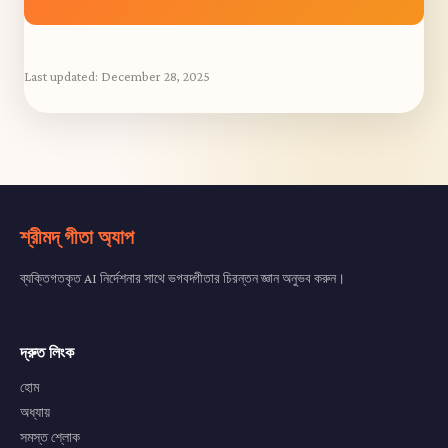
Last updated:
December 28, 2025
শ্রীমদ্ গীতা অ্যাপ
ব্যক্তিগতকৃত AI নির্দেশনার সাথে ভগবদ্গীতার চিরন্তন জ্ঞান অনুভব করুন।
দ্রুত লিংক
হোম
অধ্যায়
সমস্ত শ্লোক