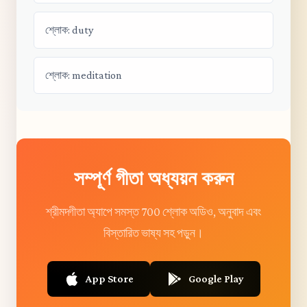
শ্লোক: duty
শ্লোক: meditation
সম্পূর্ণ গীতা অধ্যয়ন করুন
শ্রীমদ্গীতা অ্যাপে সমস্ত 700 শ্লোক অডিও, অনুবাদ এবং
বিস্তারিত ভাষ্য সহ পড়ুন।
App Store
Google Play